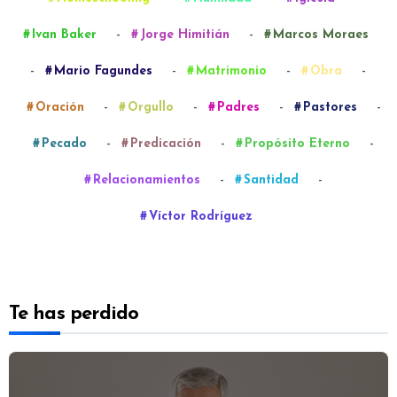
-
-
Ivan Baker
Jorge Himitián
Marcos Moraes
-
-
-
-
Mario Fagundes
Matrimonio
Obra
-
-
-
-
Oración
Orgullo
Padres
Pastores
-
-
-
Pecado
Predicación
Propósito Eterno
-
-
Relacionamientos
Santidad
Víctor Rodríguez
Te has perdido