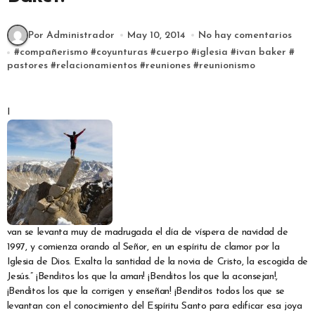
Por Administrador
May 10, 2014
No hay comentarios
#
compañerismo
#
coyunturas
#
cuerpo
#
iglesia
#
ivan baker
#
pastores
#
relacionamientos
#
reuniones
#
reunionismo
I
van se levanta muy de madrugada el día de víspera de navidad de
1997, y comienza orando al Señor, en un espíritu de clamor por la
Iglesia de Dios. Exalta la santidad de la novia de Cristo, la escogida de
Jesús.” ¡Benditos los que la aman! ¡Benditos los que la aconsejan!,
¡Benditos los que la corrigen y enseñan! ¡Benditos todos los que se
levantan con el conocimiento del Espíritu Santo para edificar esa joya