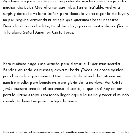
Ayúdame a ejercer mi lugar como padre de muchos, como viejo entre
muchos discípulos Que el amor que hubo, tan entrañable, vuelva a
surgir y danos la victoria, Señor, pero danos la victoria por la vía tuya y
no por ninguna enmienda ni arreglo que queramos hacer nosotros.
Danos la victoria absoluta, total, bendita, gloriosa, santa, divina. ¡Sea a
Ti la gloria Señor! Amén en Cristo Jesús.
Esta mañana hago esta oración para clamar a Ti por misericordia.
Bendice en todo las mentes, aviva tu boda. ¡Todas las cosas ayudan
para bien a los que aman a Dios! Torna todo el mal de Satanás en
nuestro medio, para bendición, para gloria de tu nombre. Por Cristo
Jesús, nuestro amado, el victorioso, el santo, el que está hoy en pié
para la última etapa esperando llegar aquí a la tierra y tocar el mundo
cuando te levantes para castigar la tierra.
No sé cual es el momento pero sé cuáles son las circunstancias. Las he