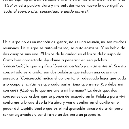
Ti Señor esta palabra clara y me entusiasma de nuevo lo que significa
“
todo el cuerpo bien concertado y unido entre sí”
.
Un cuerpo no es un montón de gente, no es una reunión, no son muchas
reuniones. Un cuerpo se auto-alimenta, se auto-sostiene. Y no habla de
dos cuerpos sino uno. El límite de la ciudad es el límite del cuerpo de
Cristo bien concertado. Ayúdame a penetrar en esa palabra
“
concertado
”, lo que significa “
bien concertado y unido entre sí
”. Si está
concertado está unido, son dos palabras que indican una cosa muy
parecida. “
Concertado
” indica el concierto, el adecuado lugar que cada
uno ocupa y “
unido
” es que cada parte tiene que unirse. ¿Se debe unir
con qué? ¿Qué es lo que me une a mi hermano? Es decir que, dos
corazones que arden, que se ponen de acuerdo en la Palabra para vivir
conforme a lo que dice la Palabra y van a confiar en el auxilio en el
poder del Espíritu Santo que es el indispensable vínculo de unión para
ser amalgamados y constituirse unidos para un propósito.