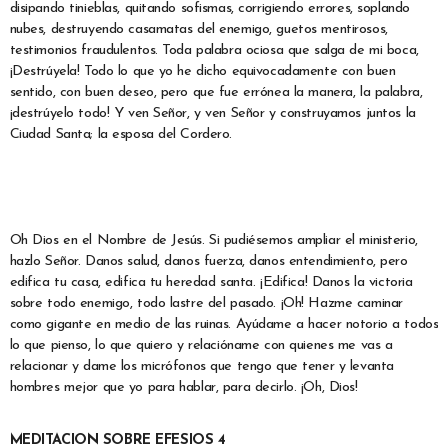
disipando tinieblas, quitando sofismas, corrigiendo errores, soplando
nubes, destruyendo casamatas del enemigo, guetos mentirosos,
testimonios fraudulentos. Toda palabra ociosa que salga de mi boca,
¡Destrúyela! Todo lo que yo he dicho equivocadamente con buen
sentido, con buen deseo, pero que fue errónea la manera, la palabra,
¡destrúyelo todo! Y ven Señor, y ven Señor y construyamos juntos la
Ciudad Santa; la esposa del Cordero.
Oh Dios en el Nombre de Jesús. Si pudiésemos ampliar el ministerio,
hazlo Señor. Danos salud, danos fuerza, danos entendimiento, pero
edifica tu casa, edifica tu heredad santa. ¡Edifica! Danos la victoria
sobre todo enemigo, todo lastre del pasado. ¡Oh! Hazme caminar
como gigante en medio de las ruinas. Ayúdame a hacer notorio a todos
lo que pienso, lo que quiero y relacióname con quienes me vas a
relacionar y dame los micrófonos que tengo que tener y levanta
hombres mejor que yo para hablar, para decirlo. ¡Oh, Dios!
MEDITACION SOBRE EFESIOS 4