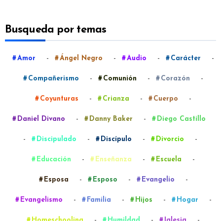
Busqueda por temas
-
-
-
-
Amor
Ángel Negro
Audio
Carácter
-
-
-
Compañerismo
Comunión
Corazón
-
-
-
Coyunturas
Crianza
Cuerpo
-
-
Daniel Divano
Danny Baker
Diego Castillo
-
-
-
-
Discipulado
Discípulo
Divorcio
-
-
-
Educación
Enseñanza
Escuela
-
-
-
Esposa
Esposo
Evangelio
-
-
-
-
Evangelismo
Familia
Hijos
Hogar
-
-
-
Homeschooling
Humildad
Iglesia