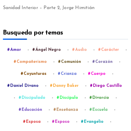
Sanidad Interior – Parte 2, Jorge Himitián
Busqueda por temas
-
-
-
-
Amor
Ángel Negro
Audio
Carácter
-
-
-
Compañerismo
Comunión
Corazón
-
-
-
Coyunturas
Crianza
Cuerpo
-
-
Daniel Divano
Danny Baker
Diego Castillo
-
-
-
-
Discipulado
Discípulo
Divorcio
-
-
-
Educación
Enseñanza
Escuela
-
-
-
Esposa
Esposo
Evangelio