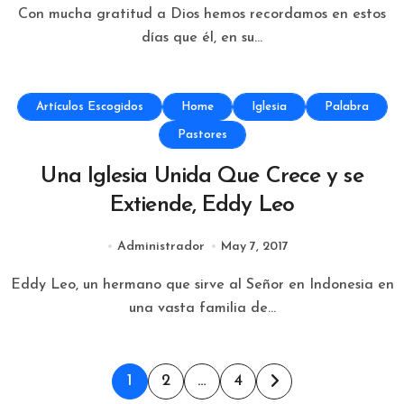
Con mucha gratitud a Dios hemos recordamos en estos
días que él, en su...
Artículos Escogidos
Home
Iglesia
Palabra
Pastores
Una Iglesia Unida Que Crece y se
Extiende, Eddy Leo
Administrador
May 7, 2017
Eddy Leo, un hermano que sirve al Señor en Indonesia en
una vasta familia de...
Paginación
1
2
…
4