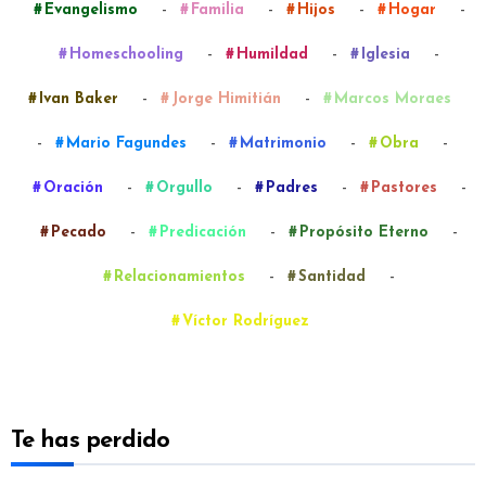
-
-
-
-
Evangelismo
Familia
Hijos
Hogar
-
-
-
Homeschooling
Humildad
Iglesia
-
-
Ivan Baker
Jorge Himitián
Marcos Moraes
-
-
-
-
Mario Fagundes
Matrimonio
Obra
-
-
-
-
Oración
Orgullo
Padres
Pastores
-
-
-
Pecado
Predicación
Propósito Eterno
-
-
Relacionamientos
Santidad
Víctor Rodríguez
Te has perdido