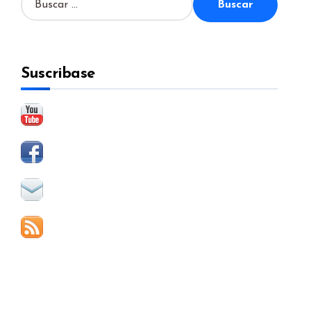
u
s
c
a
Suscribase
r
: