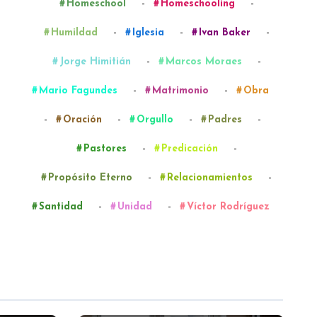
-
-
Homeschool
Homeschooling
-
-
-
Humildad
Iglesia
Ivan Baker
-
-
Jorge Himitián
Marcos Moraes
-
-
Mario Fagundes
Matrimonio
Obra
-
-
-
-
Oración
Orgullo
Padres
-
-
Pastores
Predicación
-
-
Propósito Eterno
Relacionamientos
-
-
Santidad
Unidad
Víctor Rodríguez