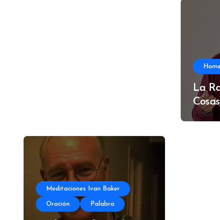
Hom
La Ra
Cosas
Meditaciones Ivan Baker
Oración
Palabra