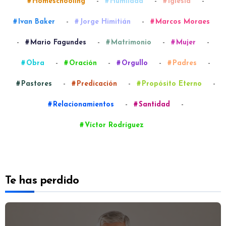
-
-
-
Homeschooling
Humildad
Iglesia
-
-
Ivan Baker
Jorge Himitián
Marcos Moraes
-
-
-
-
Mario Fagundes
Matrimonio
Mujer
-
-
-
-
Obra
Oración
Orgullo
Padres
-
-
-
Pastores
Predicación
Propósito Eterno
-
-
Relacionamientos
Santidad
Víctor Rodríguez
Te has perdido