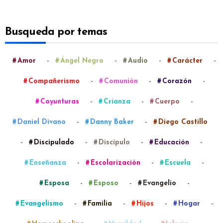
Busqueda por temas
-
-
-
-
Amor
Ángel Negro
Audio
Carácter
-
-
-
Compañerismo
Comunión
Corazón
-
-
-
Coyunturas
Crianza
Cuerpo
-
-
Daniel Divano
Danny Baker
Diego Castillo
-
-
-
-
Discipulado
Discípulo
Educación
-
-
-
Enseñanza
Escolarización
Escuela
-
-
-
Esposa
Esposo
Evangelio
-
-
-
-
Evangelismo
Familia
Hijos
Hogar