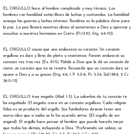
EL ORGULLO hace al hombre complicado y muy técnico. Los
hombres con humildad están libres de luchas y contiendas. La humildad
sosiega las guerras y luchas internas. Rendirse es la palabra clave para
la paz. La paz llenará nuestras almas al someternos a Dios y apreciar y
escuchar a nuestros hermanos en Cristo (Pr.13:10; Stg. 4:6-10).
EL ORGULLO causa que uno endurezca su corazón. Un corazón
orgulloso es duro y lleno de pleito y resistencia. Faraón endureció su
corazón vez tras vez (Ex. 8:15). Pídale a Dios que le dé un corazón de
carne, un corazón que no se resista. Recuerde que un corazón duro se
opone a Dios y a su gracia (Stg. 4:6; 1 P. 5:5-6; Pr. 3:34; Sal.138:6; 2 Cr.
36:11-13).
EL ORGULLO trae engaño (Abd. 1:3). La soberbia de tu corazón te
ha engañado. El engaño crece en un corazón orgulloso. Cada religión
falsa es un producto del orgullo. Sus fundadores desean tener una
nueva idea que a nadie se le ha ocurrido antes. (El orgullo de ser
original). El orgullo hace pensar al hombre que puede hacerlo mejor
que todos los demás, incluyendo a Dios. “Profesando ser sabios, se