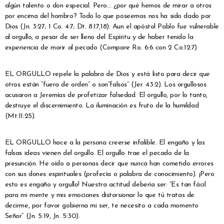
algún talento o don especial. Pero… ¿por qué hemos de mirar a otros
por encima del hombro? Todo lo que poseemos nos ha sido dado por
Dios (Jn. 3:27; 1 Co. 4:7; Dt. 8:17,18). Aun el apóstol Pablo fue vulnerable
al orgullo, a pesar de ser lleno del Espíritu y de haber tenido la
experiencia de morir al pecado (Compare Ro. 6:6 con 2 Co.12:7)
EL ORGULLO repele la palabra de Dios y está listo para decir que
otros están “fuera de orden” o son“falsos” (Jer. 43:2). Los orgullosos
acusaron a Jeremías de profetizar falsedad. El orgullo, por lo tanto,
destruye el discernimiento. La iluminación es fruto de la humildad
(Mt.11:25).
EL ORGULLO hace a la persona creerse infalible. El engaño y las
falsas ideas vienen del orgullo. El orgullo trae el pecado de la
presunción. He oído a personas decir que nunca han cometido errores
con sus dones espirituales (profecía o palabra de conocimiento). ¡Pero
esto es engaño y orgullo! Nuestra actitud debería ser: “Es tan fácil
para mi mente y mis emociones distorsionar lo que tú tratas de
decirme, por favor gobierna mi ser, te necesito a cada momento
Señor” (Jn. 5:19, Jn. 5:30).