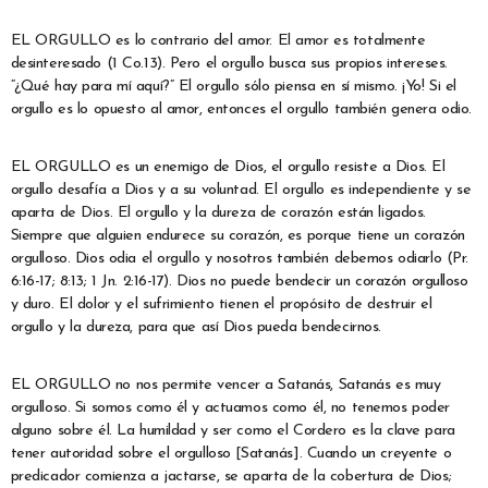
EL ORGULLO es lo contrario del amor. El amor es totalmente
desinteresado (1 Co.13). Pero el orgullo busca sus propios intereses.
“¿Qué hay para mí aquí?” El orgullo sólo piensa en sí mismo. ¡Yo! Si el
orgullo es lo opuesto al amor, entonces el orgullo también genera odio.
EL ORGULLO es un enemigo de Dios, el orgullo resiste a Dios. El
orgullo desafía a Dios y a su voluntad. El orgullo es independiente y se
aparta de Dios. El orgullo y la dureza de corazón están ligados.
Siempre que alguien endurece su corazón, es porque tiene un corazón
orgulloso. Dios odia el orgullo y nosotros también debemos odiarlo (Pr.
6:16-17; 8:13; 1 Jn. 2:16-17). Dios no puede bendecir un corazón orgulloso
y duro. El dolor y el sufrimiento tienen el propósito de destruir el
orgullo y la dureza, para que así Dios pueda bendecirnos.
EL ORGULLO no nos permite vencer a Satanás, Satanás es muy
orgulloso. Si somos como él y actuamos como él, no tenemos poder
alguno sobre él. La humildad y ser como el Cordero es la clave para
tener autoridad sobre el orgulloso [Satanás]. Cuando un creyente o
predicador comienza a jactarse, se aparta de la cobertura de Dios;