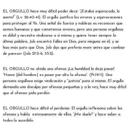
EL ORGULLO hace muy difícil poder decir: “¡Estaba equivocado, lo
siento!” (Lv. 26:40-41). El orgullo justifica los errores y equivocaciones
para proteger al Yo. Una señal de fuerza y nobleza es reconocer que
somos humanos y que cometemos errores, pero una persona orgullosa
es débil y necesita vindicarse a sí misma y quiere tener siempre la
última palabra. Job encontró fallas en Dios, pero ninguna en él, y se
hizo más justo que Dios. Job dijo que prefería morir antes que cambiar
de parecer (Job 27:2-6; 35:2).
EL ORGULLO no olvida una ofensa. ¡La humildad la deja pasar!
“Honra [del hombre] es pasar por alto la ofensa”. (Pr.19:11). Una
persona orgullosa exige vindicación y “justicia” para sí misma. El orgullo
demanda una disculpa por ofensas pequeñas y a la vez, hace muy difícil
que el ofensor pida perdón.
EL ORGULLO hace difícil el perdonar. El orgullo reflexiona sobre las
ofensas y habla extensamente de ellas. “¡Me duele!” y hace saber a
todos lo sucedido.