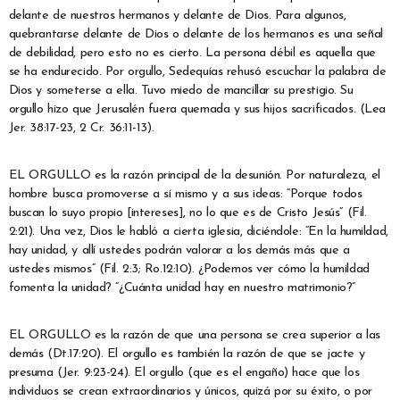
delante de nuestros hermanos y delante de Dios. Para algunos,
quebrantarse delante de Dios o delante de los hermanos es una señal
de debilidad, pero esto no es cierto. La persona débil es aquella que
se ha endurecido. Por orgullo, Sedequías rehusó escuchar la palabra de
Dios y someterse a ella. Tuvo miedo de mancillar su prestigio. Su
orgullo hizo que Jerusalén fuera quemada y sus hijos sacrificados. (Lea
Jer. 38:17-23, 2 Cr. 36:11-13).
EL ORGULLO es la razón principal de la desunión. Por naturaleza, el
hombre busca promoverse a sí mismo y a sus ideas: “Porque todos
buscan lo suyo propio [intereses], no lo que es de Cristo Jesús” (Fil.
2:21). Una vez, Dios le habló a cierta iglesia, diciéndole: “En la humildad,
hay unidad, y allí ustedes podrán valorar a los demás más que a
ustedes mismos” (Fil. 2:3; Ro.12:10). ¿Podemos ver cómo la humildad
fomenta la unidad? “¿Cuánta unidad hay en nuestro matrimonio?”
EL ORGULLO es la razón de que una persona se crea superior a las
demás (Dt.17:20). El orgullo es también la razón de que se jacte y
presuma (Jer. 9:23-24). El orgullo (que es el engaño) hace que los
individuos se crean extraordinarios y únicos, quizá por su éxito, o por