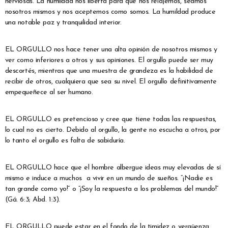
nerviosas. La humildad nos liberta para que nos relajemos, seamos
nosotros mismos y nos aceptemos como somos. La humildad produce
una notable paz y tranquilidad interior.
EL ORGULLO nos hace tener una alta opinión de nosotros mismos y
ver como inferiores a otros y sus opiniones. El orgullo puede ser muy
descortés, mientras que una muestra de grandeza es la habilidad de
recibir de otros, cualquiera que sea su nivel. El orgullo definitivamente
empequeñece al ser humano.
EL ORGULLO es pretencioso y cree que tiene todas las respuestas,
lo cual no es cierto. Debido al orgullo, la gente no escucha a otros, por
lo tanto el orgullo es falta de sabiduría.
EL ORGULLO hace que el hombre albergue ideas muy elevadas de sí
mismo e induce a muchos a vivir en un mundo de sueños. “¡Nadie es
tan grande como yo!” o “¡Soy la respuesta a los problemas del mundo!”
(Gá. 6:3; Abd. 1:3).
EL ORGULLO puede estar en el fondo de la timidez o vergüenza.