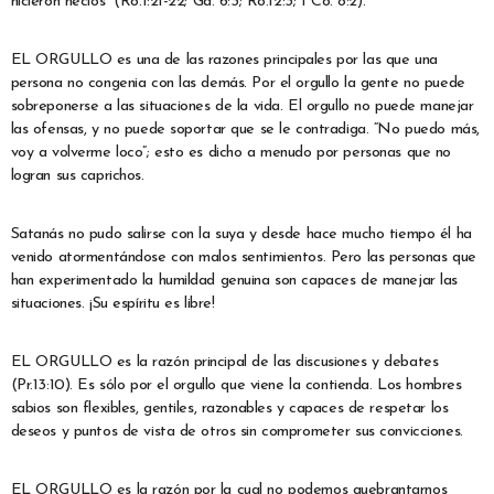
hicieron necios” (Ro.1:21-22; Gá. 6:3; Ro.12:3; 1 Co. 8:2).
EL ORGULLO es una de las razones principales por las que una
persona no congenia con las demás. Por el orgullo la gente no puede
sobreponerse a las situaciones de la vida. El orgullo no puede manejar
las ofensas, y no puede soportar que se le contradiga. “No puedo más,
voy a volverme loco”; esto es dicho a menudo por personas que no
logran sus caprichos.
Satanás no pudo salirse con la suya y desde hace mucho tiempo él ha
venido atormentándose con malos sentimientos. Pero las personas que
han experimentado la humildad genuina son capaces de manejar las
situaciones. ¡Su espíritu es libre!
EL ORGULLO es la razón principal de las discusiones y debates
(Pr.13:10). Es sólo por el orgullo que viene la contienda. Los hombres
sabios son flexibles, gentiles, razonables y capaces de respetar los
deseos y puntos de vista de otros sin comprometer sus convicciones.
EL ORGULLO es la razón por la cual no podemos quebrantarnos