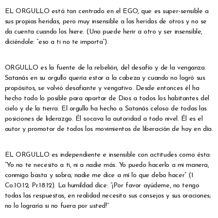
EL ORGULLO está tan centrado en el EGO, que es super-sensible a
sus propias heridas, pero muy insensible a las heridas de otros y no se
da cuenta cuando los hiere. (Uno puede herir a otro y ser insensible,
diciéndole: “eso a ti no te importa”).
ORGULLO es la fuente de la rebelión, del desafío y de la venganza.
Satanás en su orgullo quería estar a la cabeza y cuando no logró sus
propósitos, se volvió desafiante y vengativo. Desde entonces él ha
hecho todo lo posible para apartar de Dios a todos los habitantes del
cielo y de la tierra. El orgullo ha hecho a Satanás celoso de todas las
posiciones de liderazgo. Él socava la autoridad a todo nivel. Él es el
autor y promotor de todos los movimientos de liberación de hoy en día.
EL ORGULLO es independiente e insensible con actitudes como ésta:
“Yo no te necesito a ti, ni a nadie más. Yo puedo hacerlo a mi manera,
conmigo basta y sobra; nadie me dice a mí lo que debo hacer” (1
Co.10:12; Pr.18:12). La humildad dice: “¡Por favor ayúdeme, no tengo
todas las respuestas, en realidad necesito sus consejos y sus oraciones;
no lo lograría si no fuera por usted!”