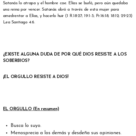
Satanás lo atrapa y el hombre cae. Elías se burló, pero aún quedaba
una reina por vencer. Satanás obró a través de esta mujer para
amedrentar a Elías, y hacerlo huir (1 R.18:27; 19:1-3; Pr.16:18; 18:12; 29:23)
Lea Santiago 4:6.
¿EXISTE ALGUNA DUDA DE POR QUÉ DIOS RESISTE A LOS
SOBERBIOS?
¡EL ORGULLO RESISTE A DIOS!
EL ORGULLO (En resumen)
Busca lo suyo.
Menosprecia a los demás y desdeña sus opiniones.