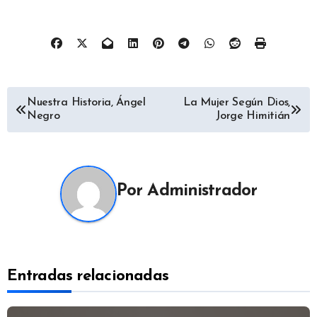
Navegación
Nuestra Historia, Ángel
La Mujer Según Dios,
Negro
Jorge Himitián
de
entradas
Por
Administrador
Entradas relacionadas