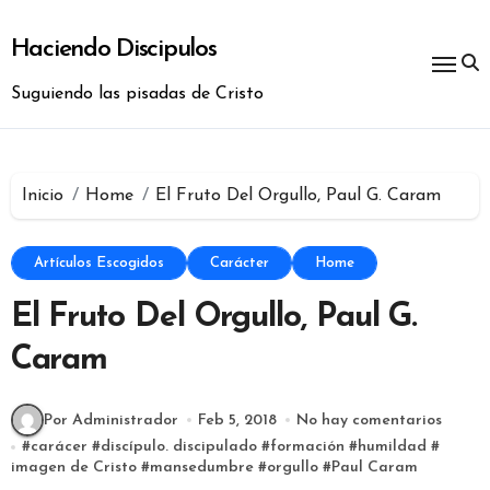
Ir
al
Haciendo Discipulos
contenido
Suguiendo las pisadas de Cristo
Inicio
Home
El Fruto Del Orgullo, Paul G. Caram
Artículos Escogidos
Carácter
Home
El Fruto Del Orgullo, Paul G.
Caram
Por Administrador
Feb 5, 2018
No hay comentarios
#
carácer
#
discípulo. discipulado
#
formación
#
humildad
#
imagen de Cristo
#
mansedumbre
#
orgullo
#
Paul Caram