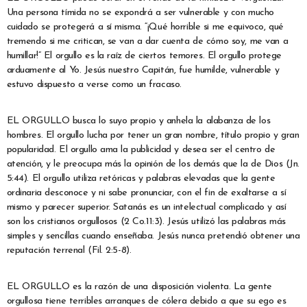
Una persona tímida no se expondrá a ser vulnerable y con mucho
cuidado se protegerá a sí misma. “¡Qué horrible si me equivoco, qué
tremendo si me critican, se van a dar cuenta de cómo soy, me van a
humillar!” El orgullo es la raíz de ciertos temores. El orgullo protege
arduamente al Yo. Jesús nuestro Capitán, fue humilde, vulnerable y
estuvo dispuesto a verse como un fracaso.
EL ORGULLO busca lo suyo propio y anhela la alabanza de los
hombres. El orgullo lucha por tener un gran nombre, título propio y gran
popularidad. El orgullo ama la publicidad y desea ser el centro de
atención, y le preocupa más la opinión de los demás que la de Dios (Jn.
5:44). El orgullo utiliza retóricas y palabras elevadas que la gente
ordinaria desconoce y ni sabe pronunciar, con el fin de exaltarse a sí
mismo y parecer superior. Satanás es un intelectual complicado y así
son los cristianos orgullosos (2 Co.11:3). Jesús utilizó las palabras más
simples y sencillas cuando enseñaba. Jesús nunca pretendió obtener una
reputación terrenal (Fil. 2:5-8).
EL ORGULLO es la razón de una disposición violenta. La gente
orgullosa tiene terribles arranques de cólera debido a que su ego es