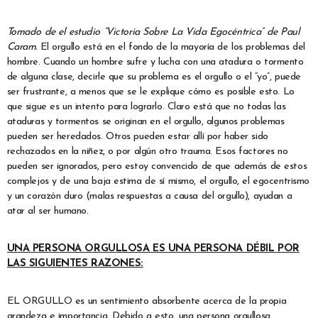
Tomado de el estudio “Victoria Sobre La Vida Egocéntrica” de Paul
Caram.
El orgullo está en el fondo de la mayoría de los problemas del
hombre. Cuando un hombre sufre y lucha con una atadura o tormento
de alguna clase, decirle que su problema es el orgullo o el “yo”, puede
ser frustrante, a menos que se le explique cómo es posible esto. Lo
que sigue es un intento para lograrlo. Claro está que no todas las
ataduras y tormentos se originan en el orgullo, algunos problemas
pueden ser heredados. Otros pueden estar allí por haber sido
rechazados en la niñez, o por algún otro trauma. Esos factores no
pueden ser ignorados, pero estoy convencido de que además de estos
complejos y de una baja estima de sí mismo, el orgullo, el egocentrismo
y un corazón duro (malas respuestas a causa del orgullo), ayudan a
atar al ser humano.
UNA PERSONA ORGULLOSA ES UNA PERSONA DÉBIL POR
LAS SIGUIENTES RAZONES:
EL ORGULLO es un sentimiento absorbente acerca de la propia
grandeza e importancia. Debido a esto, una persona orgullosa