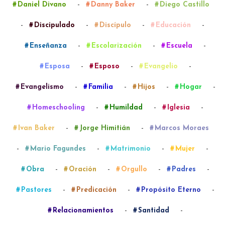
-
-
Daniel Divano
Danny Baker
Diego Castillo
-
-
-
-
Discipulado
Discípulo
Educación
-
-
-
Enseñanza
Escolarización
Escuela
-
-
-
Esposa
Esposo
Evangelio
-
-
-
-
Evangelismo
Familia
Hijos
Hogar
-
-
-
Homeschooling
Humildad
Iglesia
-
-
Ivan Baker
Jorge Himitián
Marcos Moraes
-
-
-
-
Mario Fagundes
Matrimonio
Mujer
-
-
-
-
Obra
Oración
Orgullo
Padres
-
-
-
Pastores
Predicación
Propósito Eterno
-
-
Relacionamientos
Santidad