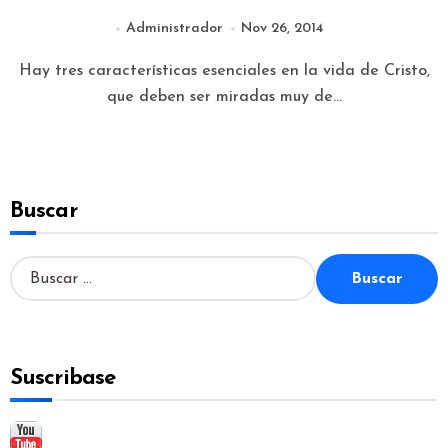
Administrador
Nov 26, 2014
Hay tres características esenciales en la vida de Cristo,
que deben ser miradas muy de...
Buscar
B
u
s
c
a
Suscribase
r
: