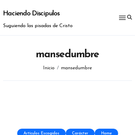
Ir
al
Haciendo Discipulos
contenido
Suguiendo las pisadas de Cristo
mansedumbre
Inicio
mansedumbre
Artículos Escogidos
Carácter
Home