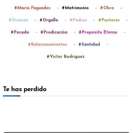
-
-
-
Mario Fagundes
Matrimonio
Obra
-
-
-
-
Oración
Orgullo
Padres
Pastores
-
-
-
Pecado
Predicación
Propósito Eterno
-
-
Relacionamientos
Santidad
Víctor Rodríguez
Te has perdido