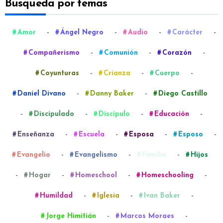
Busqueda por temas
-
-
-
-
Amor
Ángel Negro
Audio
Carácter
-
-
-
Compañerismo
Comunión
Corazón
-
-
-
Coyunturas
Crianza
Cuerpo
-
-
Daniel Divano
Danny Baker
Diego Castillo
-
-
-
-
Discipulado
Discípulo
Educación
-
-
-
-
Enseñanza
Escuela
Esposa
Esposo
-
-
-
Evangelio
Evangelismo
Familia
Hijos
-
-
-
-
Hogar
Homeschool
Homeschooling
-
-
-
Humildad
Iglesia
Ivan Baker
-
-
Jorge Himitián
Marcos Moraes