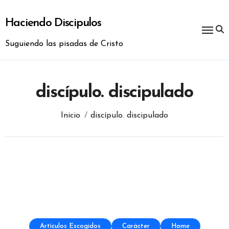
Ir
al
Haciendo Discipulos
contenido
Suguiendo las pisadas de Cristo
discípulo. discipulado
Inicio
discípulo. discipulado
Artículos Escogidos
Carácter
Home