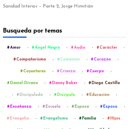
Sanidad Interior – Parte 2, Jorge Himitián
Busqueda por temas
-
-
-
-
Amor
Ángel Negro
Audio
Carácter
-
-
-
Compañerismo
Comunión
Corazón
-
-
-
Coyunturas
Crianza
Cuerpo
-
-
Daniel Divano
Danny Baker
Diego Castillo
-
-
-
-
Discipulado
Discípulo
Educación
-
-
-
-
Enseñanza
Escuela
Esposa
Esposo
-
-
-
Evangelio
Evangelismo
Familia
Hijos