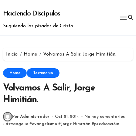
Ir
al
Haciendo Discipulos
contenido
Suguiendo las pisadas de Cristo
Inicio
Home
Volvamos A Salir, Jorge Himitián.
Home
Testimonio
Volvamos A Salir, Jorge
Himitián.
Por Administrador
Oct 21, 2014
No hay comentarios
#
evangelio
#
evangelismo
#
Jorge Himitián
#
predicacióin