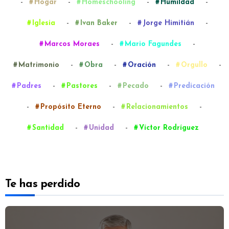
-
-
-
-
Hogar
Homeschooling
Humildad
-
-
-
Iglesia
Ivan Baker
Jorge Himitián
-
-
Marcos Moraes
Mario Fagundes
-
-
-
-
Matrimonio
Obra
Oración
Orgullo
-
-
-
Padres
Pastores
Pecado
Predicación
-
-
-
Propósito Eterno
Relacionamientos
-
-
Santidad
Unidad
Víctor Rodríguez
Te has perdido