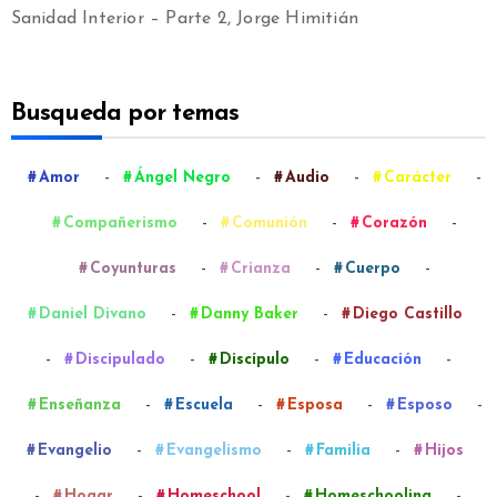
Sanidad Interior – Parte 2, Jorge Himitián
Busqueda por temas
-
-
-
-
Amor
Ángel Negro
Audio
Carácter
-
-
-
Compañerismo
Comunión
Corazón
-
-
-
Coyunturas
Crianza
Cuerpo
-
-
Daniel Divano
Danny Baker
Diego Castillo
-
-
-
-
Discipulado
Discípulo
Educación
-
-
-
-
Enseñanza
Escuela
Esposa
Esposo
-
-
-
Evangelio
Evangelismo
Familia
Hijos
-
-
-
-
Hogar
Homeschool
Homeschooling