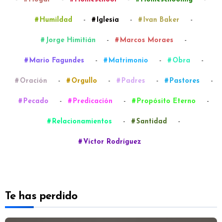
-
-
-
Humildad
Iglesia
Ivan Baker
-
-
Jorge Himitián
Marcos Moraes
-
-
-
Mario Fagundes
Matrimonio
Obra
-
-
-
-
Oración
Orgullo
Padres
Pastores
-
-
-
Pecado
Predicación
Propósito Eterno
-
-
Relacionamientos
Santidad
Víctor Rodríguez
Te has perdido