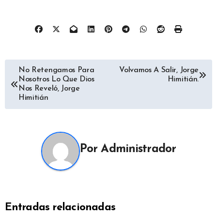
Navegación
No Retengamos Para
Volvamos A Salir, Jorge
Nosotros Lo Que Dios
Himitián.
de
Nos Reveló, Jorge
Himitián
entradas
Por
Administrador
Entradas relacionadas