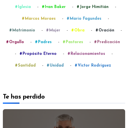
-
-
-
Iglesia
Ivan Baker
Jorge Himitián
-
-
Marcos Moraes
Mario Fagundes
-
-
-
-
Matrimonio
Mujer
Obra
Oración
-
-
-
Orgullo
Padres
Pastores
Predicación
-
-
-
Propósito Eterno
Relacionamientos
-
-
Santidad
Unidad
Víctor Rodríguez
Te has perdido