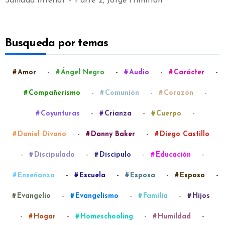
Sanidad Interior – Parte 2, Jorge Himitián
Busqueda por temas
-
-
-
-
Amor
Ángel Negro
Audio
Carácter
-
-
-
Compañerismo
Comunión
Corazón
-
-
-
Coyunturas
Crianza
Cuerpo
-
-
Daniel Divano
Danny Baker
Diego Castillo
-
-
-
-
Discipulado
Discípulo
Educación
-
-
-
-
Enseñanza
Escuela
Esposa
Esposo
-
-
-
Evangelio
Evangelismo
Familia
Hijos
-
-
-
-
Hogar
Homeschooling
Humildad