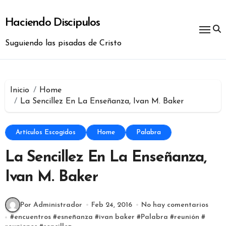
Ir
al
Haciendo Discipulos
contenido
Suguiendo las pisadas de Cristo
Inicio
Home
La Sencillez En La Enseñanza, Ivan M. Baker
Artículos Escogidos
Home
Palabra
La Sencillez En La Enseñanza,
Ivan M. Baker
Por Administrador
Feb 24, 2016
No hay comentarios
#
encuentros
#
esneñanza
#
ivan baker
#
Palabra
#
reunión
#