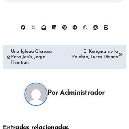
Navegación
Una Iglesia Gloriosa
El Kerigma de la
Para Jesús, Jorge
Palabra, Lucas Divano
de
Himitián
entradas
Por
Administrador
Entradas relacionadas