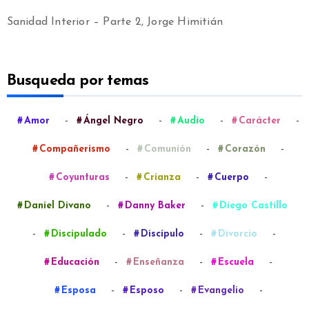
Sanidad Interior – Parte 2, Jorge Himitián
Busqueda por temas
-
-
-
-
Amor
Ángel Negro
Audio
Carácter
-
-
-
Compañerismo
Comunión
Corazón
-
-
-
Coyunturas
Crianza
Cuerpo
-
-
Daniel Divano
Danny Baker
Diego Castillo
-
-
-
-
Discipulado
Discípulo
Divorcio
-
-
-
Educación
Enseñanza
Escuela
-
-
-
Esposa
Esposo
Evangelio