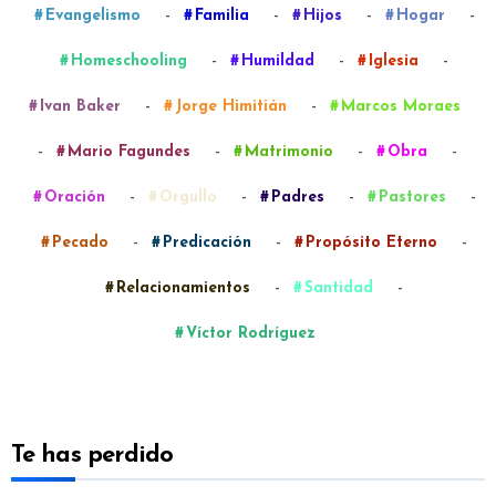
-
-
-
-
Evangelismo
Familia
Hijos
Hogar
-
-
-
Homeschooling
Humildad
Iglesia
-
-
Ivan Baker
Jorge Himitián
Marcos Moraes
-
-
-
-
Mario Fagundes
Matrimonio
Obra
-
-
-
-
Oración
Orgullo
Padres
Pastores
-
-
-
Pecado
Predicación
Propósito Eterno
-
-
Relacionamientos
Santidad
Víctor Rodríguez
Te has perdido