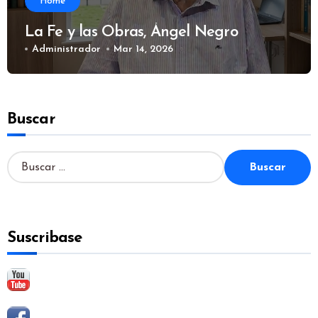
Home
La Fe y las Obras, Ángel Negro
Administrador
Mar 14, 2026
Buscar
B
u
s
c
a
Suscribase
r
: