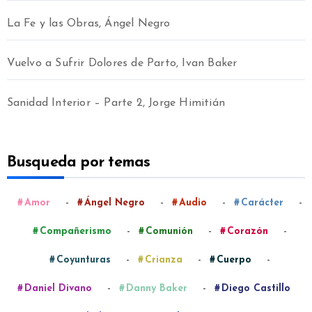
La Fe y las Obras, Ángel Negro
Vuelvo a Sufrir Dolores de Parto, Ivan Baker
Sanidad Interior – Parte 2, Jorge Himitián
Busqueda por temas
-
-
-
-
Amor
Ángel Negro
Audio
Carácter
-
-
-
Compañerismo
Comunión
Corazón
-
-
-
Coyunturas
Crianza
Cuerpo
-
-
Daniel Divano
Danny Baker
Diego Castillo