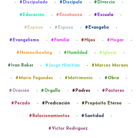
-
-
-
-
Discipulado
Discípulo
Divorcio
-
-
-
Educación
Enseñanza
Escuela
-
-
-
Esposa
Esposo
Evangelio
-
-
-
-
Evangelismo
Familia
Hijos
Hogar
-
-
-
Homeschooling
Humildad
Iglesia
-
-
Ivan Baker
Jorge Himitián
Marcos Moraes
-
-
-
-
Mario Fagundes
Matrimonio
Obra
-
-
-
-
Oración
Orgullo
Padres
Pastores
-
-
-
Pecado
Predicación
Propósito Eterno
-
-
Relacionamientos
Santidad
Víctor Rodríguez