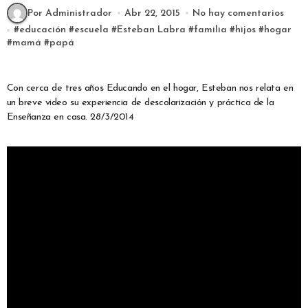
Por Administrador
Abr 22, 2015
No hay comentarios
#
educación
#
escuela
#
Esteban Labra
#
familia
#
hijos
#
hogar
#
mamá
#
papá
Con cerca de tres años Educando en el hogar, Esteban nos relata en
un breve video su experiencia de descolarización y práctica de la
Enseñanza en casa. 28/3/2014