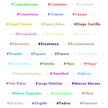
-
-
-
Compañerismo
Comunión
Corazón
-
-
-
Coyunturas
Crianza
Cuerpo
-
-
Daniel Divano
Danny Baker
Diego Castillo
-
-
-
-
Discipulado
Discípulo
Divorcio
-
-
-
Educación
Enseñanza
Escolarización
-
-
-
-
Escuela
Esposa
Esposo
Evangelio
-
-
-
-
Evangelismo
Familia
Hijos
Hogar
-
-
-
Homeschooling
Humildad
Iglesia
-
-
Ivan Baker
Jorge Himitián
Marcos Moraes
-
-
-
-
Mario Fagundes
Matrimonio
Obra
-
-
-
-
Oración
Orgullo
Padres
Pastores