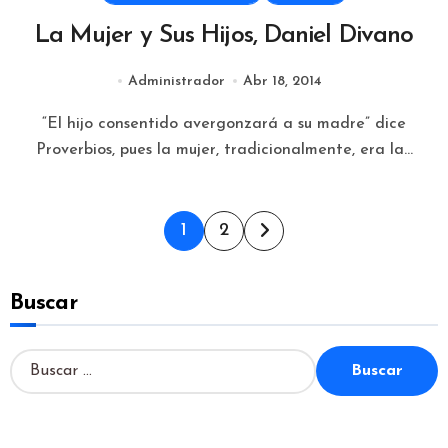
La Mujer y Sus Hijos, Daniel Divano
Administrador
Abr 18, 2014
“El hijo consentido avergonzará a su madre” dice
Proverbios, pues la mujer, tradicionalmente, era la...
Paginación
1
2
de
Buscar
entradas
B
u
s
c
a