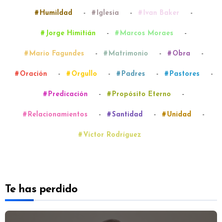
-
-
-
Humildad
Iglesia
Ivan Baker
-
-
Jorge Himitián
Marcos Moraes
-
-
-
Mario Fagundes
Matrimonio
Obra
-
-
-
-
Oración
Orgullo
Padres
Pastores
-
-
Predicación
Propósito Eterno
-
-
-
Relacionamientos
Santidad
Unidad
Víctor Rodríguez
Te has perdido