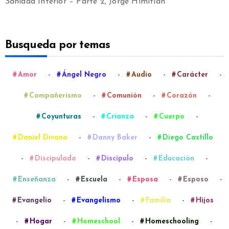
Sanidad Interior – Parte 2, Jorge Himitián
Busqueda por temas
-
-
-
-
Amor
Ángel Negro
Audio
Carácter
-
-
-
Compañerismo
Comunión
Corazón
-
-
-
Coyunturas
Crianza
Cuerpo
-
-
Daniel Divano
Danny Baker
Diego Castillo
-
-
-
-
Discipulado
Discípulo
Educación
-
-
-
-
Enseñanza
Escuela
Esposa
Esposo
-
-
-
Evangelio
Evangelismo
Familia
Hijos
-
-
-
-
Hogar
Homeschool
Homeschooling