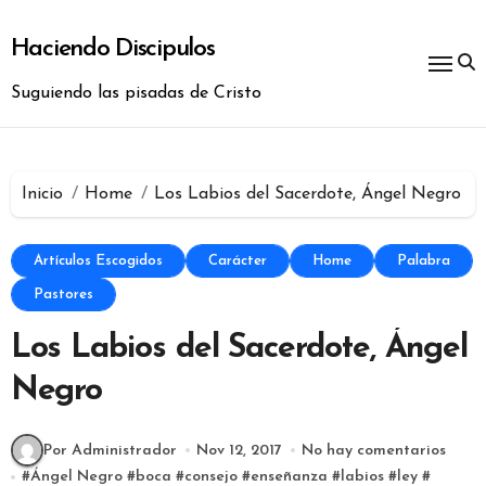
Ir
al
Haciendo Discipulos
contenido
Suguiendo las pisadas de Cristo
Inicio
Home
Los Labios del Sacerdote, Ángel Negro
Artículos Escogidos
Carácter
Home
Palabra
Pastores
Los Labios del Sacerdote, Ángel
Negro
Por Administrador
Nov 12, 2017
No hay comentarios
#
Ángel Negro
#
boca
#
consejo
#
enseñanza
#
labios
#
ley
#