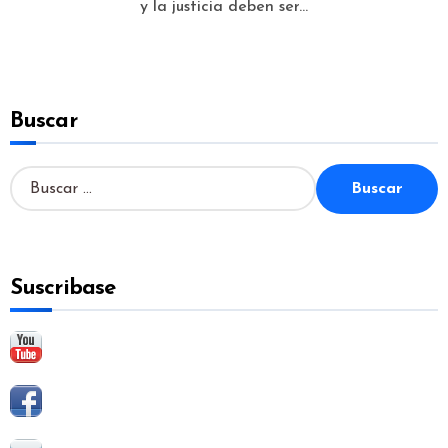
y la justicia deben ser...
Buscar
B
u
s
c
a
Suscribase
r
: