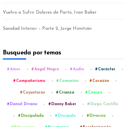
Vuelvo a Sufrir Dolores de Parto, Ivan Baker
Sanidad Interior – Parte 2, Jorge Himitián
Busqueda por temas
-
-
-
-
Amor
Ángel Negro
Audio
Carácter
-
-
-
Compañerismo
Comunión
Corazón
-
-
-
Coyunturas
Crianza
Cuerpo
-
-
Daniel Divano
Danny Baker
Diego Castillo
-
-
-
-
Discipulado
Discípulo
Divorcio