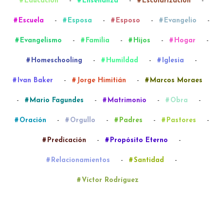
-
-
-
Educación
Enseñanza
Escolarización
-
-
-
-
Escuela
Esposa
Esposo
Evangelio
-
-
-
-
Evangelismo
Familia
Hijos
Hogar
-
-
-
Homeschooling
Humildad
Iglesia
-
-
Ivan Baker
Jorge Himitián
Marcos Moraes
-
-
-
-
Mario Fagundes
Matrimonio
Obra
-
-
-
-
Oración
Orgullo
Padres
Pastores
-
-
Predicación
Propósito Eterno
-
-
Relacionamientos
Santidad
Víctor Rodríguez