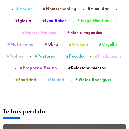
-
-
-
-
Hogar
Homeschooling
Humildad
-
-
-
Iglesia
Ivan Baker
Jorge Himitián
-
-
Marcos Moraes
Mario Fagundes
-
-
-
-
Matrimonio
Obra
Oración
Orgullo
-
-
-
Padres
Pastores
Pecado
Predicación
-
-
-
Propósito Eterno
Relacionamientos
-
-
Santidad
Unidad
Víctor Rodríguez
Te has perdido