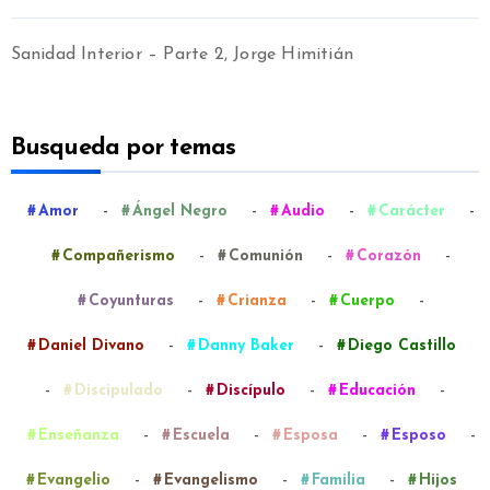
Sanidad Interior – Parte 2, Jorge Himitián
Busqueda por temas
-
-
-
-
Amor
Ángel Negro
Audio
Carácter
-
-
-
Compañerismo
Comunión
Corazón
-
-
-
Coyunturas
Crianza
Cuerpo
-
-
Daniel Divano
Danny Baker
Diego Castillo
-
-
-
-
Discipulado
Discípulo
Educación
-
-
-
-
Enseñanza
Escuela
Esposa
Esposo
-
-
-
Evangelio
Evangelismo
Familia
Hijos