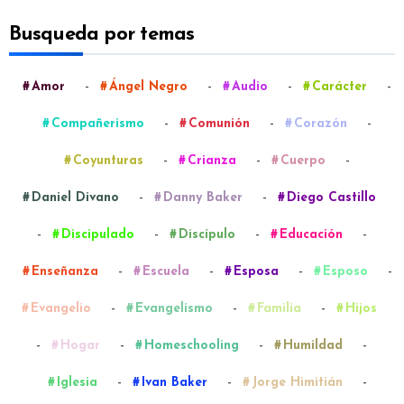
Busqueda por temas
-
-
-
-
Amor
Ángel Negro
Audio
Carácter
-
-
-
Compañerismo
Comunión
Corazón
-
-
-
Coyunturas
Crianza
Cuerpo
-
-
Daniel Divano
Danny Baker
Diego Castillo
-
-
-
-
Discipulado
Discípulo
Educación
-
-
-
-
Enseñanza
Escuela
Esposa
Esposo
-
-
-
Evangelio
Evangelismo
Familia
Hijos
-
-
-
-
Hogar
Homeschooling
Humildad
-
-
-
Iglesia
Ivan Baker
Jorge Himitián