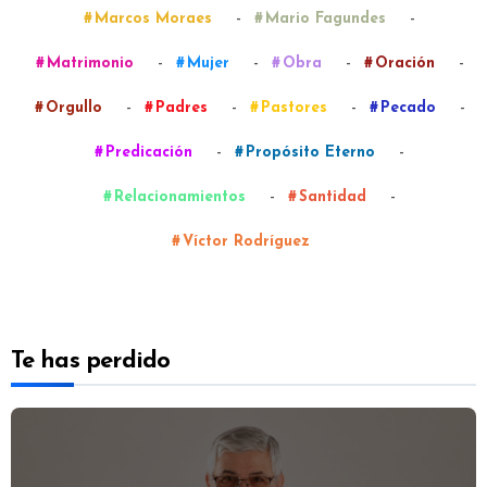
-
-
Marcos Moraes
Mario Fagundes
-
-
-
-
Matrimonio
Mujer
Obra
Oración
-
-
-
-
Orgullo
Padres
Pastores
Pecado
-
-
Predicación
Propósito Eterno
-
-
Relacionamientos
Santidad
Víctor Rodríguez
Te has perdido