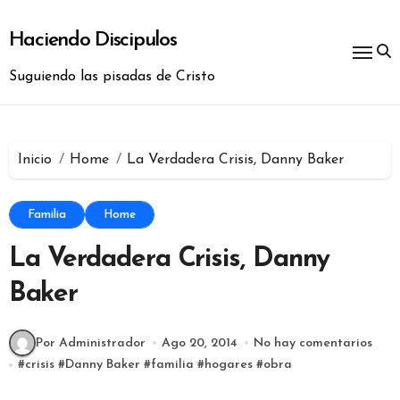
Ir
al
Haciendo Discipulos
contenido
Suguiendo las pisadas de Cristo
Inicio
Home
La Verdadera Crisis, Danny Baker
Familia
Home
La Verdadera Crisis, Danny
Baker
Por Administrador
Ago 20, 2014
No hay comentarios
#
crisis
#
Danny Baker
#
familia
#
hogares
#
obra