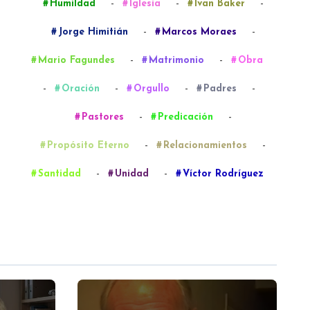
-
-
-
Humildad
Iglesia
Ivan Baker
-
-
Jorge Himitián
Marcos Moraes
-
-
Mario Fagundes
Matrimonio
Obra
-
-
-
-
Oración
Orgullo
Padres
-
-
Pastores
Predicación
-
-
Propósito Eterno
Relacionamientos
-
-
Santidad
Unidad
Víctor Rodríguez