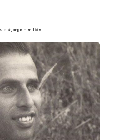
s
#
Jorge Himitián