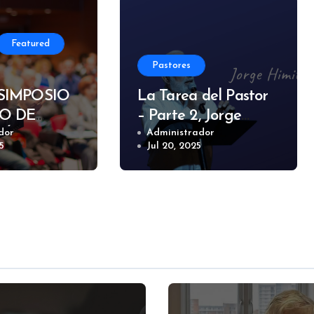
Featured
Pastores
SIMPOSIO
La Tarea del Pastor
O DE
– Parte 2, Jorge
IÓN EN
dor
Himitián
Administrador
5
Jul 20, 2025
25