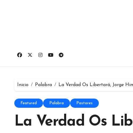
Ir
al
contenido
Inicio
Palabra
La Verdad Os Libertará, Jorge Him
Featured
Palabra
Pastores
La Verdad Os Libe