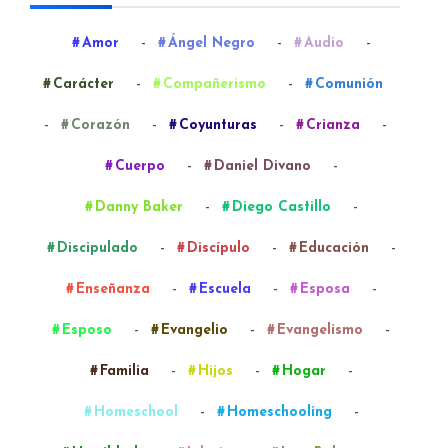
-
-
-
Amor
Ángel Negro
Audio
-
-
Carácter
Compañerismo
Comunión
-
-
-
-
Corazón
Coyunturas
Crianza
-
-
Cuerpo
Daniel Divano
-
-
Danny Baker
Diego Castillo
-
-
-
Discipulado
Discípulo
Educación
-
-
-
Enseñanza
Escuela
Esposa
-
-
-
Esposo
Evangelio
Evangelismo
-
-
-
Familia
Hijos
Hogar
-
-
Homeschool
Homeschooling