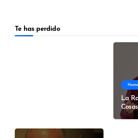
Te has perdido
Hom
La Ra
Cosas