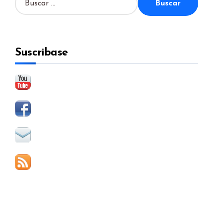
u
s
c
a
Suscribase
r
: