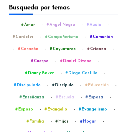
Busqueda por temas
-
-
-
Amor
Ángel Negro
Audio
-
-
Carácter
Compañerismo
Comunión
-
-
-
-
Corazón
Coyunturas
Crianza
-
-
Cuerpo
Daniel Divano
-
-
Danny Baker
Diego Castillo
-
-
-
Discipulado
Discípulo
Educación
-
-
-
Enseñanza
Escuela
Esposa
-
-
-
Esposo
Evangelio
Evangelismo
-
-
-
Familia
Hijos
Hogar