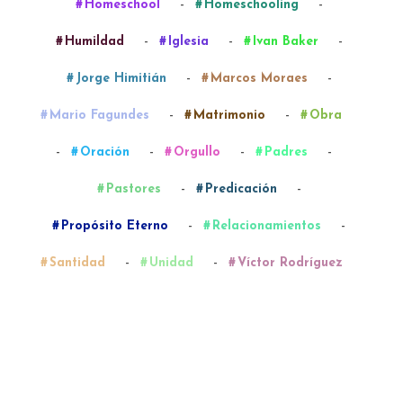
-
-
Homeschool
Homeschooling
-
-
-
Humildad
Iglesia
Ivan Baker
-
-
Jorge Himitián
Marcos Moraes
-
-
Mario Fagundes
Matrimonio
Obra
-
-
-
-
Oración
Orgullo
Padres
-
-
Pastores
Predicación
-
-
Propósito Eterno
Relacionamientos
-
-
Santidad
Unidad
Víctor Rodríguez