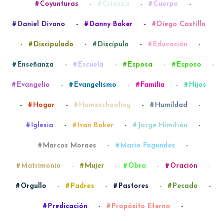
-
-
-
Coyunturas
Crianza
Cuerpo
-
-
Daniel Divano
Danny Baker
Diego Castillo
-
-
-
-
Discipulado
Discípulo
Educación
-
-
-
-
Enseñanza
Escuela
Esposa
Esposo
-
-
-
Evangelio
Evangelismo
Familia
Hijos
-
-
-
-
Hogar
Homeschooling
Humildad
-
-
-
Iglesia
Ivan Baker
Jorge Himitián
-
-
Marcos Moraes
Mario Fagundes
-
-
-
-
Matrimonio
Mujer
Obra
Oración
-
-
-
-
Orgullo
Padres
Pastores
Pecado
-
-
Predicación
Propósito Eterno