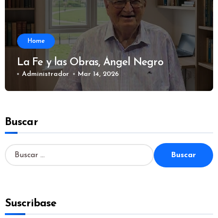
Home
La Fe y las Obras, Ángel Negro
Administrador
Mar 14, 2026
Buscar
B
u
s
c
a
Suscribase
r
: