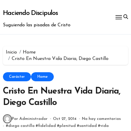
Ir
al
Haciendo Discipulos
contenido
Suguiendo las pisadas de Cristo
Inicio
Home
Cristo En Nuestra Vida Diaria, Diego Castillo
Carácter
Home
Cristo En Nuestra Vida Diaria,
Diego Castillo
Por Administrador
Oct 27, 2014
No hay comentarios
#
diego castillo
#
fidelidad
#
plenitud
#
santidad
#
vida