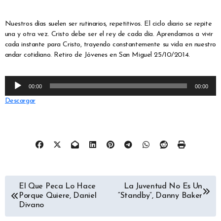
Nuestros días suelen ser rutinarios, repetitivos. El ciclo diario se repite
una y otra vez. Cristo debe ser el rey de cada día. Aprendamos a vivir
cada instante para Cristo, trayendo constantemente su vida en nuestro
andar cotidiano. Retiro de Jóvenes en San Miguel 25/10/2014.
Reproductor
00:00
00:00
de
Descargar
audio
Navegación
El Que Peca Lo Hace
La Juventud No Es Un
Porque Quiere, Daniel
“Standby”, Danny Baker
de
Divano