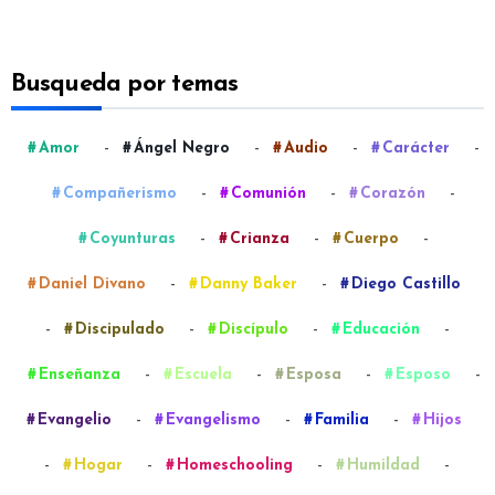
Busqueda por temas
-
-
-
-
Amor
Ángel Negro
Audio
Carácter
-
-
-
Compañerismo
Comunión
Corazón
-
-
-
Coyunturas
Crianza
Cuerpo
-
-
Daniel Divano
Danny Baker
Diego Castillo
-
-
-
-
Discipulado
Discípulo
Educación
-
-
-
-
Enseñanza
Escuela
Esposa
Esposo
-
-
-
Evangelio
Evangelismo
Familia
Hijos
-
-
-
-
Hogar
Homeschooling
Humildad