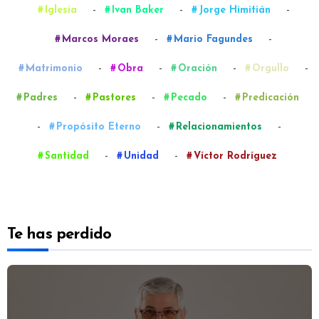
-
-
-
Iglesia
Ivan Baker
Jorge Himitián
-
-
Marcos Moraes
Mario Fagundes
-
-
-
-
Matrimonio
Obra
Oración
Orgullo
-
-
-
Padres
Pastores
Pecado
Predicación
-
-
-
Propósito Eterno
Relacionamientos
-
-
Santidad
Unidad
Víctor Rodríguez
Te has perdido