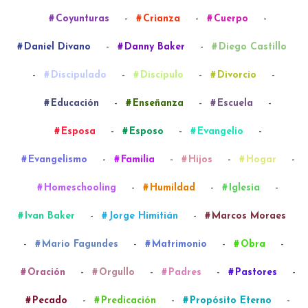
-
-
-
Coyunturas
Crianza
Cuerpo
-
-
Daniel Divano
Danny Baker
Diego Castillo
-
-
-
-
Discipulado
Discípulo
Divorcio
-
-
-
Educación
Enseñanza
Escuela
-
-
-
Esposa
Esposo
Evangelio
-
-
-
-
Evangelismo
Familia
Hijos
Hogar
-
-
-
Homeschooling
Humildad
Iglesia
-
-
Ivan Baker
Jorge Himitián
Marcos Moraes
-
-
-
-
Mario Fagundes
Matrimonio
Obra
-
-
-
-
Oración
Orgullo
Padres
Pastores
-
-
-
Pecado
Predicación
Propósito Eterno