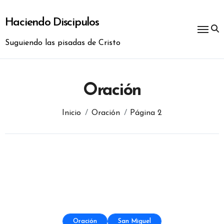
Ir
al
Haciendo Discipulos
contenido
Suguiendo las pisadas de Cristo
Oración
Inicio
Oración
Página 2
Oración
San Miguel