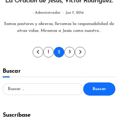
La Oración de Jesús, Víctor Rodríguez.
Administrador
Jun 7, 2014
Somos pastores y obreros, llevamos la responsabilidad de
otras vidas. Miramos a Jesús como nuestro...
Paginación
1
2
3
de
Buscar
entradas
B
u
s
c
a
Suscribase
r