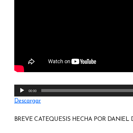
Reproductor
00:00
de
Descargar
audio
BREVE CATEQUESIS HECHA POR DANIEL 