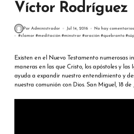
Víctor Rodríguez
Por Administrador
Jul 14, 2016
No hay comentarios
#
clamor
#
meditación
#
minstrar
#
oración
#
quebranto
#
sú
Existen en el Nuevo Testamento numerosas instancias en las que se retratan diferentes
maneras en las que Cristo, los apóstoles y las 
ayuda a expandir nuestro entendimiento y des
nuestra comunión con Dios. San Miguel, 18 de 