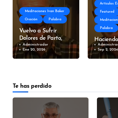
Artículos 
Meditaciones Ivan Baker
Featured
Oración
Palabra
Meditacion
Palabra
Vuelvo a Sufrir
Dolores de Parto,
Haciendo 
Ivan Baker
Administrador
Administra
En Los H
Ene 20, 2026
Sep 2, 202
Parte 1, 
Baker
Te has perdido