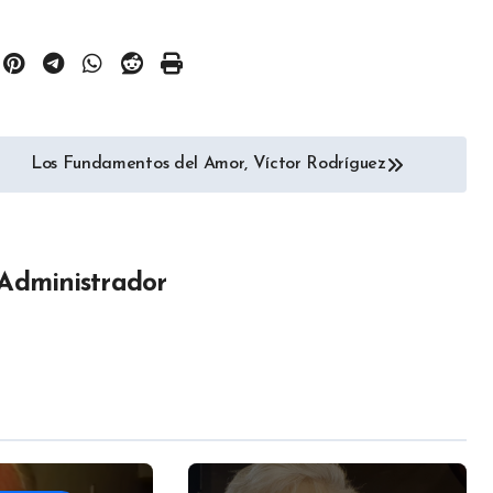
de
flecha
arriba/aba
para
aumentar
Los Fundamentos del Amor, Víctor Rodríguez
o
disminuir
el
volumen.
Administrador