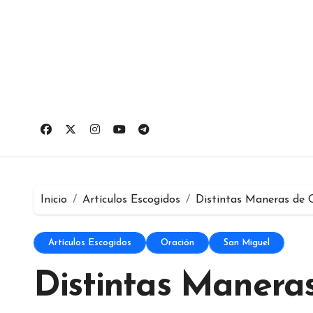
Ir
al
contenido
Inicio
Artículos Escogidos
Distintas Maneras de O
Artículos Escogidos
Oración
San Miguel
Distintas Maneras