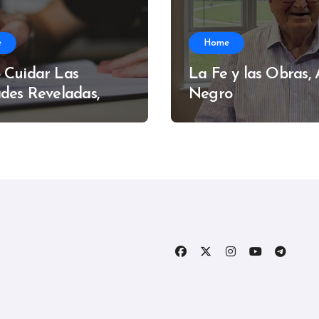
e
Home
 Cuidar Las
La Fe y las Obras,
des Reveladas,
Negro
do Muzzi