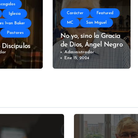
Escogidos
Carácter
Featured
Iglesia
MC
San Miguel
es Ivan Baker
Pastores
No yo, sino la Gracia
de Dios, Ángel Negro
Discípulos
dor
Administrador
ogares
4
Ene 15, 2024
Ivan M.