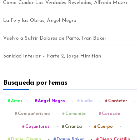
Cómo Cuidar Las Verdades Reveladas, Alfredo Muzzi
La Fe y las Obras, Ángel Negro
Vuelvo a Sufrir Dolores de Parto, Ivan Baker
Sanidad Interior – Parte 2, Jorge Himitián
Busqueda por temas
-
-
-
-
Amor
Ángel Negro
Audio
Carácter
-
-
-
Compañerismo
Comunión
Corazón
-
-
-
Coyunturas
Crianza
Cuerpo
-
-
Daniel Divano
Danny Baker
Diego Castillo