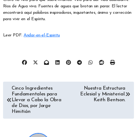
Ríos de Agua viva. Fuentes de aguas que brotan sin parar. El lector
encontrará aquí palabras inspiradoras, inquietantes, ánimo y corrección
para vivir en el Espíritu.
Leer PDF:
Andar-en-el-Espiritu
Navegación
Cinco Ingredientes
Nuestra Estructura
Fundamentales para
Eclesial y Ministerial.
de
Llevar a Cabo la Obra
Keith Bentson.
de Dios, por Jorge
Himitián
entradas