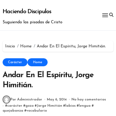
Ir
al
Haciendo Discipulos
contenido
Suguiendo las pisadas de Cristo
Inicio
Home
Andar En El Espíritu, Jorge Himitián.
Carácter
Home
Andar En El Espíritu, Jorge
Himitián.
Por Administrador
May 6, 2014
No hay comentarios
#
carácter
#
gozo
#
Jorge Himitián
#
labios
#
lengua
#
quejabanza
#
vocabulario