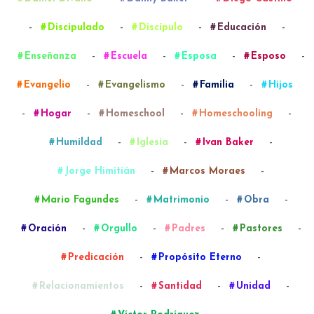
-
-
-
-
Discipulado
Discípulo
Educación
-
-
-
-
Enseñanza
Escuela
Esposa
Esposo
-
-
-
Evangelio
Evangelismo
Familia
Hijos
-
-
-
-
Hogar
Homeschool
Homeschooling
-
-
-
Humildad
Iglesia
Ivan Baker
-
-
Jorge Himitián
Marcos Moraes
-
-
-
Mario Fagundes
Matrimonio
Obra
-
-
-
-
Oración
Orgullo
Padres
Pastores
-
-
Predicación
Propósito Eterno
-
-
-
Relacionamientos
Santidad
Unidad