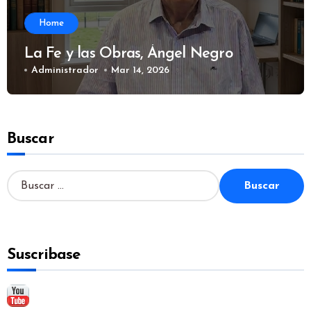
Home
La Fe y las Obras, Ángel Negro
Administrador
Mar 14, 2026
Buscar
B
u
s
c
a
Suscribase
r
: