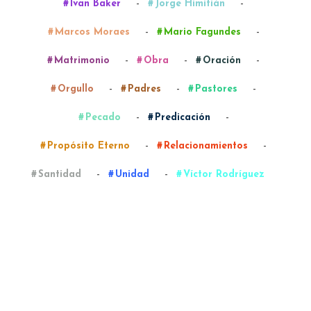
-
-
Ivan Baker
Jorge Himitián
-
-
Marcos Moraes
Mario Fagundes
-
-
-
Matrimonio
Obra
Oración
-
-
-
Orgullo
Padres
Pastores
-
-
Pecado
Predicación
-
-
Propósito Eterno
Relacionamientos
-
-
Santidad
Unidad
Víctor Rodríguez