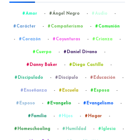
-
-
-
Amor
Ángel Negro
Audio
-
-
Carácter
Compañerismo
Comunión
-
-
-
-
Corazón
Coyunturas
Crianza
-
-
Cuerpo
Daniel Divano
-
-
Danny Baker
Diego Castillo
-
-
-
Discipulado
Discípulo
Educación
-
-
-
Enseñanza
Escuela
Esposa
-
-
-
Esposo
Evangelio
Evangelismo
-
-
-
Familia
Hijos
Hogar
-
-
-
Homeschooling
Humildad
Iglesia