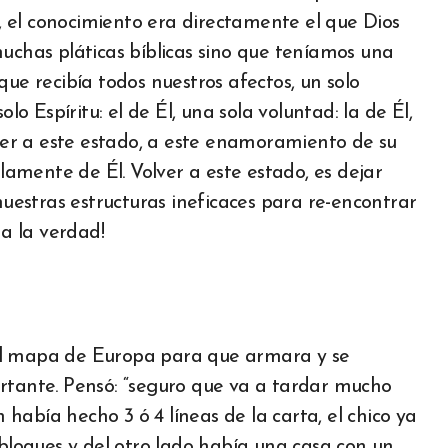
 el conocimiento era directamente el que Dios
has pláticas bíblicas sino que teníamos una
que recibía todos nuestros afectos, un solo
lo Espíritu: el de Él, una sola voluntad: la de Él,
lver a este estado, a este enamoramiento de su
mente de Él. Volver a este estado, es dejar
nuestras estructuras ineficaces para re-encontrar
 a la verdad!
el mapa de Europa para que armara y se
ortante. Pensó: “seguro que va a tardar mucho
abía hecho 3 ó 4 líneas de la carta, el chico ya
 bloques y del otro lado había una casa con un