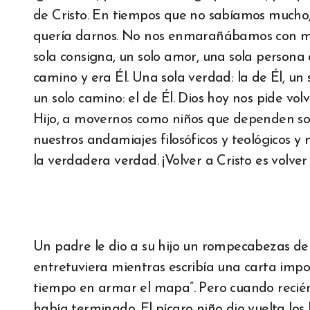
de Cristo. En tiempos que no sabíamos mucho,
quería darnos. No nos enmarañábamos con muc
sola consigna, un solo amor, una sola persona 
camino y era Él. Una sola verdad: la de Él, un so
un solo camino: el de Él. Dios hoy nos pide vo
Hijo, a movernos como niños que dependen sola
nuestros andamiajes filosóficos y teológicos y 
la verdadera verdad. ¡Volver a Cristo es volver
Un padre le dio a su hijo un rompecabezas d
entretuviera mientras escribía una carta imp
tiempo en armar el mapa”. Pero cuando recién h
había terminado. El pícaro niño dio vuelta los