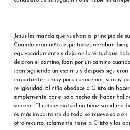
candelero de su lugar, si no te hubieres arrepen
Jesús les manda que vuelvan al principio de su
Cuando eran niños espirituales obraban bie
equivocadamente y dejaron la virtud que habí
dejaron el camino; iban por un camino cuando
iban siguiendo un espíritu y después siguieron
importante, si muy poco conocemos, si muy po
religiosidad. El niño obedece a Cristo sin hace
simplemente por el solo hecho de haber hallad
sincero. El niño espiritual no tiene sabiduría b
es más importante de todo: se mueve sólo en Él
otro recurso; solamente tiene a Cristo y las ob