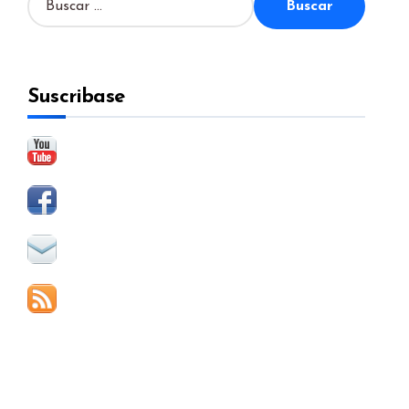
u
s
c
a
Suscribase
r
: