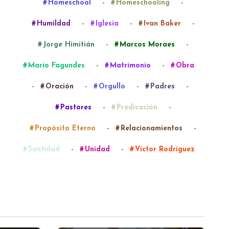
-
-
Homeschool
Homeschooling
-
-
-
Humildad
Iglesia
Ivan Baker
-
-
Jorge Himitián
Marcos Moraes
-
-
Mario Fagundes
Matrimonio
Obra
-
-
-
-
Oración
Orgullo
Padres
-
-
Pastores
Predicación
-
-
Propósito Eterno
Relacionamientos
-
-
Santidad
Unidad
Víctor Rodríguez