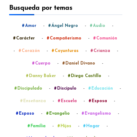
Busqueda por temas
-
-
-
Amor
Ángel Negro
Audio
-
-
Carácter
Compañerismo
Comunión
-
-
-
-
Corazón
Coyunturas
Crianza
-
-
Cuerpo
Daniel Divano
-
-
Danny Baker
Diego Castillo
-
-
-
Discipulado
Discípulo
Educación
-
-
-
Enseñanza
Escuela
Esposa
-
-
-
Esposo
Evangelio
Evangelismo
-
-
-
Familia
Hijos
Hogar