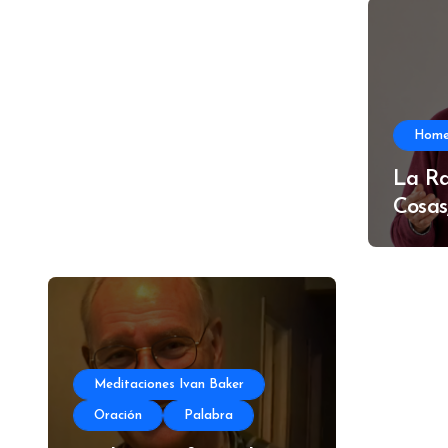
Hom
La Ra
Cosas
Meditaciones Ivan Baker
Oración
Palabra