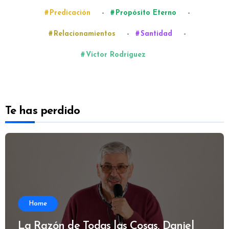
-
-
Predicación
Propósito Eterno
-
-
Relacionamientos
Santidad
Víctor Rodríguez
Te has perdido
Home
La Razón de Todas las Cosas, Daniel