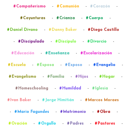
-
-
-
Compañerismo
Comunión
Corazón
-
-
-
Coyunturas
Crianza
Cuerpo
-
-
Daniel Divano
Danny Baker
Diego Castillo
-
-
-
-
Discipulado
Discípulo
Divorcio
-
-
-
Educación
Enseñanza
Escolarización
-
-
-
-
Escuela
Esposa
Esposo
Evangelio
-
-
-
-
Evangelismo
Familia
Hijos
Hogar
-
-
-
Homeschooling
Humildad
Iglesia
-
-
Ivan Baker
Jorge Himitián
Marcos Moraes
-
-
-
-
Mario Fagundes
Matrimonio
Obra
-
-
-
-
Oración
Orgullo
Padres
Pastores