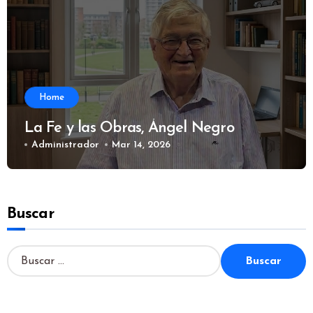
Home
La Fe y las Obras, Ángel Negro
Administrador
Mar 14, 2026
Buscar
B
u
s
c