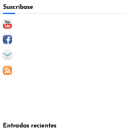
a
Suscribase
r
:
Entradas recientes