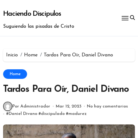
Ir
al
Haciendo Discipulos
contenido
Suguiendo las pisadas de Cristo
Inicio
Home
Tardos Para Oír, Daniel Divano
Home
Tardos Para Oír, Daniel Divano
Por Administrador
Mar 12, 2023
No hay comentarios
#
Daniel Divano
#
discipulado
#
madurez