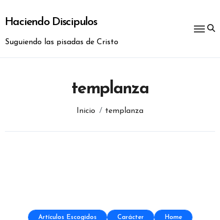
Ir
al
Haciendo Discipulos
contenido
Suguiendo las pisadas de Cristo
templanza
Inicio
templanza
Artículos Escogidos
Carácter
Home