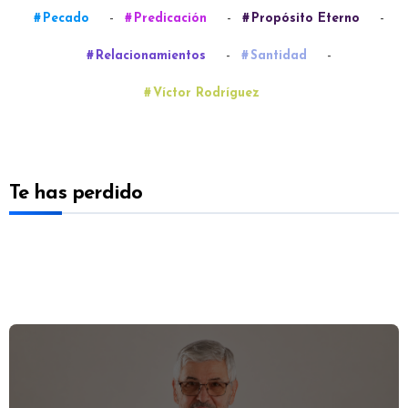
-
-
-
Pecado
Predicación
Propósito Eterno
-
-
Relacionamientos
Santidad
Víctor Rodríguez
Te has perdido