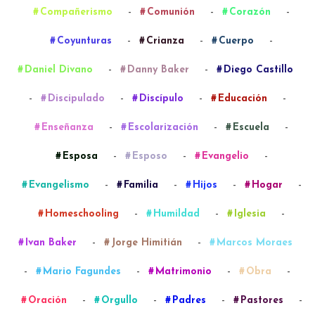
-
-
-
Compañerismo
Comunión
Corazón
-
-
-
Coyunturas
Crianza
Cuerpo
-
-
Daniel Divano
Danny Baker
Diego Castillo
-
-
-
-
Discipulado
Discípulo
Educación
-
-
-
Enseñanza
Escolarización
Escuela
-
-
-
Esposa
Esposo
Evangelio
-
-
-
-
Evangelismo
Familia
Hijos
Hogar
-
-
-
Homeschooling
Humildad
Iglesia
-
-
Ivan Baker
Jorge Himitián
Marcos Moraes
-
-
-
-
Mario Fagundes
Matrimonio
Obra
-
-
-
-
Oración
Orgullo
Padres
Pastores