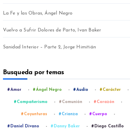
La Fe y las Obras, Ángel Negro
Vuelvo a Sufrir Dolores de Parto, Ivan Baker
Sanidad Interior – Parte 2, Jorge Himitián
Busqueda por temas
-
-
-
-
Amor
Ángel Negro
Audio
Carácter
-
-
-
Compañerismo
Comunión
Corazón
-
-
-
Coyunturas
Crianza
Cuerpo
-
-
Daniel Divano
Danny Baker
Diego Castillo