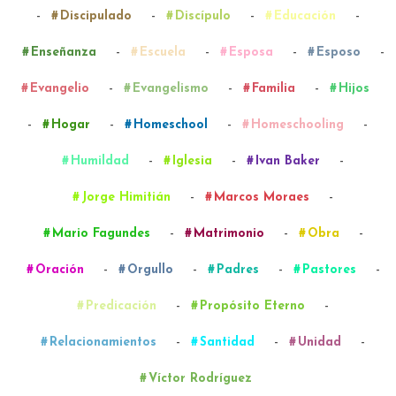
-
-
-
-
Discipulado
Discípulo
Educación
-
-
-
-
Enseñanza
Escuela
Esposa
Esposo
-
-
-
Evangelio
Evangelismo
Familia
Hijos
-
-
-
-
Hogar
Homeschool
Homeschooling
-
-
-
Humildad
Iglesia
Ivan Baker
-
-
Jorge Himitián
Marcos Moraes
-
-
-
Mario Fagundes
Matrimonio
Obra
-
-
-
-
Oración
Orgullo
Padres
Pastores
-
-
Predicación
Propósito Eterno
-
-
-
Relacionamientos
Santidad
Unidad
Víctor Rodríguez