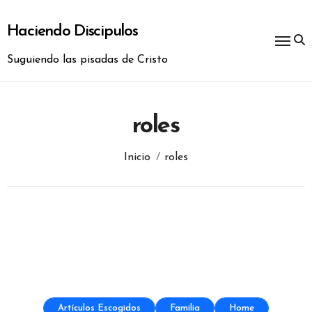
Ir
al
Haciendo Discipulos
contenido
Suguiendo las pisadas de Cristo
roles
Inicio
roles
Artículos Escogidos
Familia
Home