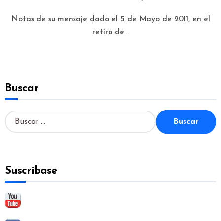
Notas de su mensaje dado el 5 de Mayo de 2011, en el
retiro de...
Buscar
B
u
s
c
a
Suscribase
r
: