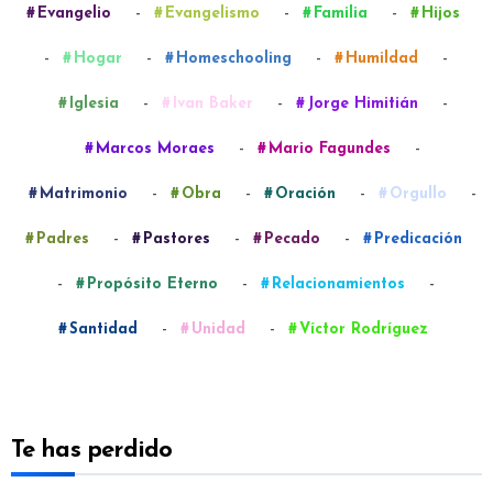
-
-
-
Evangelio
Evangelismo
Familia
Hijos
-
-
-
-
Hogar
Homeschooling
Humildad
-
-
-
Iglesia
Ivan Baker
Jorge Himitián
-
-
Marcos Moraes
Mario Fagundes
-
-
-
-
Matrimonio
Obra
Oración
Orgullo
-
-
-
Padres
Pastores
Pecado
Predicación
-
-
-
Propósito Eterno
Relacionamientos
-
-
Santidad
Unidad
Víctor Rodríguez
Te has perdido