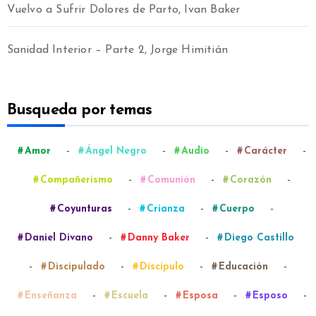
Vuelvo a Sufrir Dolores de Parto, Ivan Baker
Sanidad Interior – Parte 2, Jorge Himitián
Busqueda por temas
-
-
-
-
Amor
Ángel Negro
Audio
Carácter
-
-
-
Compañerismo
Comunión
Corazón
-
-
-
Coyunturas
Crianza
Cuerpo
-
-
Daniel Divano
Danny Baker
Diego Castillo
-
-
-
-
Discipulado
Discípulo
Educación
-
-
-
-
Enseñanza
Escuela
Esposa
Esposo