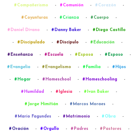
-
-
-
Compañerismo
Comunión
Corazón
-
-
-
Coyunturas
Crianza
Cuerpo
-
-
Daniel Divano
Danny Baker
Diego Castillo
-
-
-
-
Discipulado
Discípulo
Educación
-
-
-
-
Enseñanza
Escuela
Esposa
Esposo
-
-
-
Evangelio
Evangelismo
Familia
Hijos
-
-
-
-
Hogar
Homeschool
Homeschooling
-
-
-
Humildad
Iglesia
Ivan Baker
-
-
Jorge Himitián
Marcos Moraes
-
-
-
Mario Fagundes
Matrimonio
Obra
-
-
-
-
Oración
Orgullo
Padres
Pastores