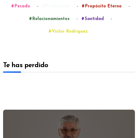
-
-
-
Pecado
Predicación
Propósito Eterno
-
-
Relacionamientos
Santidad
Víctor Rodríguez
Te has perdido