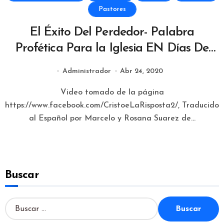
Pastores
El Éxito Del Perdedor- Palabra
Profética Para la Iglesia EN Días De
Cuarentena, Vittorio Fiorese
Administrador
Abr 24, 2020
Video tomado de la página
https://www.facebook.com/CristoeLaRisposta2/, Traducido
al Español por Marcelo y Rosana Suarez de...
Buscar
B
u