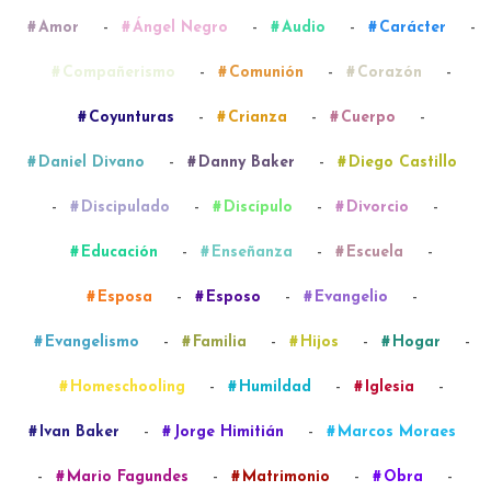
-
-
-
-
Amor
Ángel Negro
Audio
Carácter
-
-
-
Compañerismo
Comunión
Corazón
-
-
-
Coyunturas
Crianza
Cuerpo
-
-
Daniel Divano
Danny Baker
Diego Castillo
-
-
-
-
Discipulado
Discípulo
Divorcio
-
-
-
Educación
Enseñanza
Escuela
-
-
-
Esposa
Esposo
Evangelio
-
-
-
-
Evangelismo
Familia
Hijos
Hogar
-
-
-
Homeschooling
Humildad
Iglesia
-
-
Ivan Baker
Jorge Himitián
Marcos Moraes
-
-
-
-
Mario Fagundes
Matrimonio
Obra