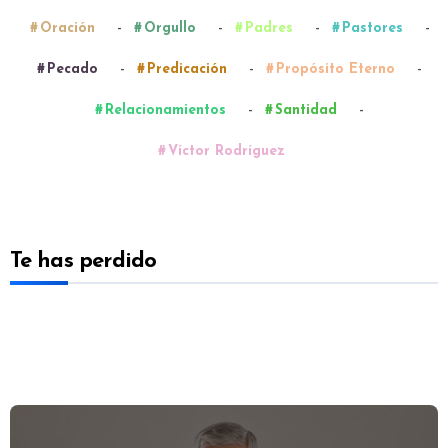
-
-
-
-
Oración
Orgullo
Padres
Pastores
-
-
-
Pecado
Predicación
Propósito Eterno
-
-
Relacionamientos
Santidad
Víctor Rodríguez
Te has perdido