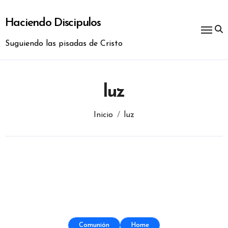
Ir
al
Haciendo Discipulos
contenido
Suguiendo las pisadas de Cristo
luz
Inicio
luz
Comunión
Home