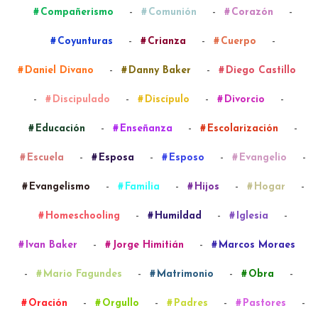
-
-
-
Compañerismo
Comunión
Corazón
-
-
-
Coyunturas
Crianza
Cuerpo
-
-
Daniel Divano
Danny Baker
Diego Castillo
-
-
-
-
Discipulado
Discípulo
Divorcio
-
-
-
Educación
Enseñanza
Escolarización
-
-
-
-
Escuela
Esposa
Esposo
Evangelio
-
-
-
-
Evangelismo
Familia
Hijos
Hogar
-
-
-
Homeschooling
Humildad
Iglesia
-
-
Ivan Baker
Jorge Himitián
Marcos Moraes
-
-
-
-
Mario Fagundes
Matrimonio
Obra
-
-
-
-
Oración
Orgullo
Padres
Pastores