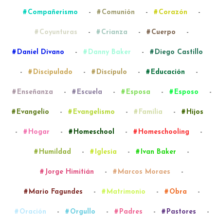
-
-
-
Compañerismo
Comunión
Corazón
-
-
-
Coyunturas
Crianza
Cuerpo
-
-
Daniel Divano
Danny Baker
Diego Castillo
-
-
-
-
Discipulado
Discípulo
Educación
-
-
-
-
Enseñanza
Escuela
Esposa
Esposo
-
-
-
Evangelio
Evangelismo
Familia
Hijos
-
-
-
-
Hogar
Homeschool
Homeschooling
-
-
-
Humildad
Iglesia
Ivan Baker
-
-
Jorge Himitián
Marcos Moraes
-
-
-
Mario Fagundes
Matrimonio
Obra
-
-
-
-
Oración
Orgullo
Padres
Pastores