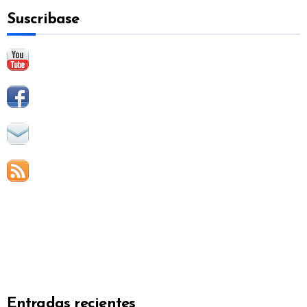
a
Suscribase
r
:
Entradas recientes