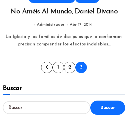
No Améis Al Mundo, Daniel Divano
Administrador
Abr 17, 2014
La Iglesia y las familias de discípulos que la conforman,
precisan comprender los efectos indelebles...
Paginación
1
2
3
de
Buscar
entradas
B
u
s
c