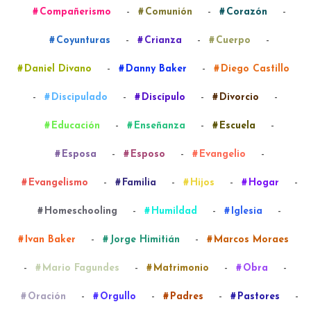
-
-
-
Compañerismo
Comunión
Corazón
-
-
-
Coyunturas
Crianza
Cuerpo
-
-
Daniel Divano
Danny Baker
Diego Castillo
-
-
-
-
Discipulado
Discípulo
Divorcio
-
-
-
Educación
Enseñanza
Escuela
-
-
-
Esposa
Esposo
Evangelio
-
-
-
-
Evangelismo
Familia
Hijos
Hogar
-
-
-
Homeschooling
Humildad
Iglesia
-
-
Ivan Baker
Jorge Himitián
Marcos Moraes
-
-
-
-
Mario Fagundes
Matrimonio
Obra
-
-
-
-
Oración
Orgullo
Padres
Pastores