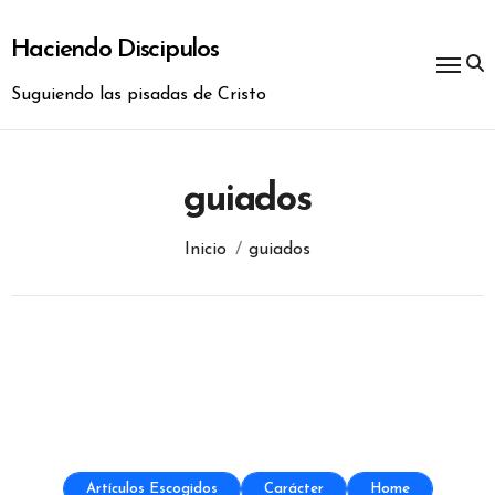
Ir
al
Haciendo Discipulos
contenido
Suguiendo las pisadas de Cristo
guiados
Inicio
guiados
Artículos Escogidos
Carácter
Home