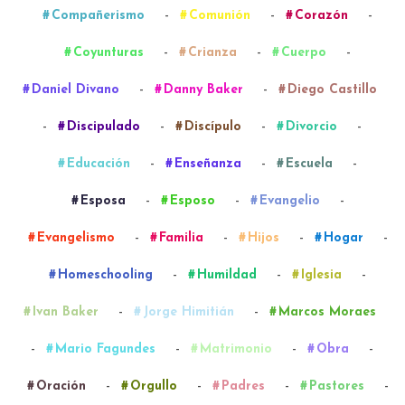
-
-
-
Compañerismo
Comunión
Corazón
-
-
-
Coyunturas
Crianza
Cuerpo
-
-
Daniel Divano
Danny Baker
Diego Castillo
-
-
-
-
Discipulado
Discípulo
Divorcio
-
-
-
Educación
Enseñanza
Escuela
-
-
-
Esposa
Esposo
Evangelio
-
-
-
-
Evangelismo
Familia
Hijos
Hogar
-
-
-
Homeschooling
Humildad
Iglesia
-
-
Ivan Baker
Jorge Himitián
Marcos Moraes
-
-
-
-
Mario Fagundes
Matrimonio
Obra
-
-
-
-
Oración
Orgullo
Padres
Pastores