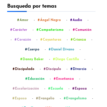
Busqueda por temas
-
-
-
Amor
Ángel Negro
Audio
-
-
Carácter
Compañerismo
Comunión
-
-
-
-
Corazón
Coyunturas
Crianza
-
-
Cuerpo
Daniel Divano
-
-
Danny Baker
Diego Castillo
-
-
-
Discipulado
Discípulo
Divorcio
-
-
Educación
Enseñanza
-
-
-
Escolarización
Escuela
Esposa
-
-
-
Esposo
Evangelio
Evangelismo