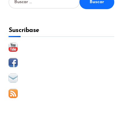
u
s
c
a
Suscribase
r
: