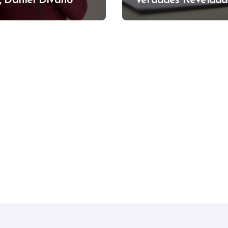
, Daniel Divano
Verdades Revelada
Alfredo Muzzi