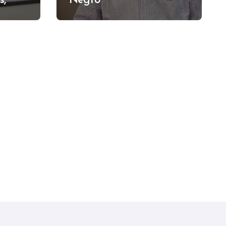
s,
Negro