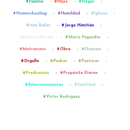
-
-
-
Familia
Hijos
Hogar
-
-
-
Homeschooling
Humildad
Iglesia
-
-
Ivan Baker
Jorge Himitián
-
-
Marcos Moraes
Mario Fagundes
-
-
-
Matrimonio
Obra
Oración
-
-
-
Orgullo
Padres
Pastores
-
-
Predicación
Propósito Eterno
-
-
Relacionamientos
Santidad
Víctor Rodríguez