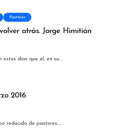
Pastores
volver atrás. Jorge Himitián
stos días que él, en su...
rzo 2016
o reducido de pastores,...