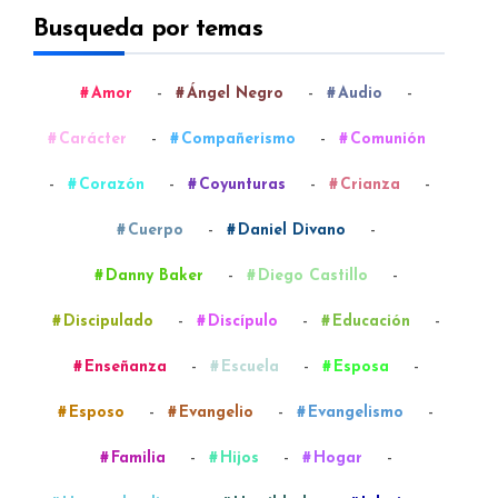
Busqueda por temas
-
-
-
Amor
Ángel Negro
Audio
-
-
Carácter
Compañerismo
Comunión
-
-
-
-
Corazón
Coyunturas
Crianza
-
-
Cuerpo
Daniel Divano
-
-
Danny Baker
Diego Castillo
-
-
-
Discipulado
Discípulo
Educación
-
-
-
Enseñanza
Escuela
Esposa
-
-
-
Esposo
Evangelio
Evangelismo
-
-
-
Familia
Hijos
Hogar