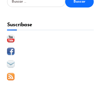
u
s
c
a
Suscribase
r
: