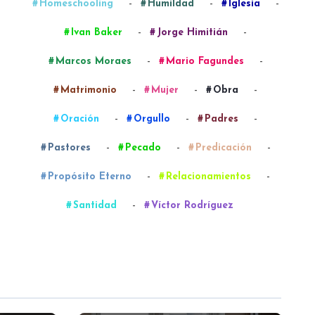
-
-
-
Homeschooling
Humildad
Iglesia
-
-
Ivan Baker
Jorge Himitián
-
-
Marcos Moraes
Mario Fagundes
-
-
-
Matrimonio
Mujer
Obra
-
-
-
Oración
Orgullo
Padres
-
-
-
Pastores
Pecado
Predicación
-
-
Propósito Eterno
Relacionamientos
-
Santidad
Víctor Rodríguez