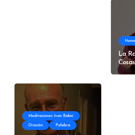
Hom
La Ra
Cosas
Meditaciones Ivan Baker
Oración
Palabra