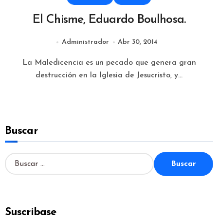
El Chisme, Eduardo Boulhosa.
Administrador
Abr 30, 2014
La Maledicencia es un pecado que genera gran
destrucción en la Iglesia de Jesucristo, y...
Buscar
B
u
s
c
a
Suscribase
r