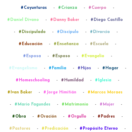
-
-
-
Coyunturas
Crianza
Cuerpo
-
-
Daniel Divano
Danny Baker
Diego Castillo
-
-
-
-
Discipulado
Discípulo
Divorcio
-
-
-
Educación
Enseñanza
Escuela
-
-
-
Esposa
Esposo
Evangelio
-
-
-
-
Evangelismo
Familia
Hijos
Hogar
-
-
-
Homeschooling
Humildad
Iglesia
-
-
Ivan Baker
Jorge Himitián
Marcos Moraes
-
-
-
-
Mario Fagundes
Matrimonio
Mujer
-
-
-
-
Obra
Oración
Orgullo
Padres
-
-
-
Pastores
Predicación
Propósito Eterno