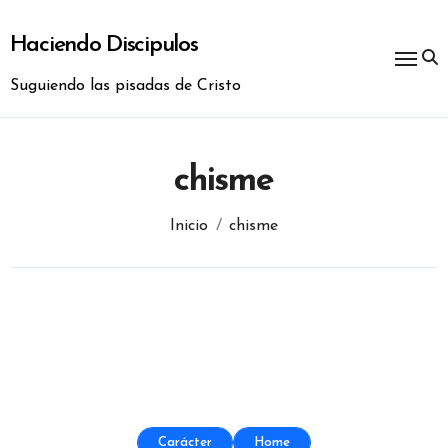
Ir
al
Haciendo Discipulos
contenido
Suguiendo las pisadas de Cristo
chisme
Inicio
chisme
Carácter
Home