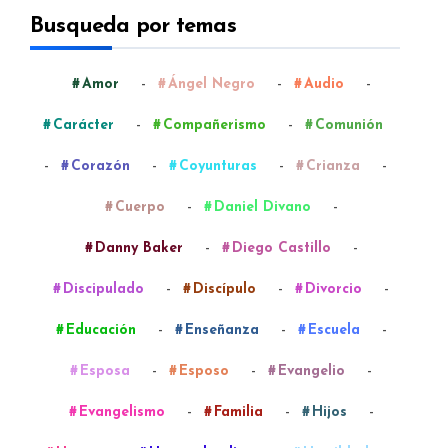
Busqueda por temas
-
-
-
Amor
Ángel Negro
Audio
-
-
Carácter
Compañerismo
Comunión
-
-
-
-
Corazón
Coyunturas
Crianza
-
-
Cuerpo
Daniel Divano
-
-
Danny Baker
Diego Castillo
-
-
-
Discipulado
Discípulo
Divorcio
-
-
-
Educación
Enseñanza
Escuela
-
-
-
Esposa
Esposo
Evangelio
-
-
-
Evangelismo
Familia
Hijos