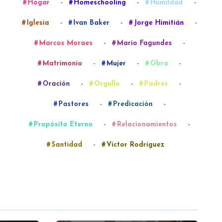
-
-
-
Hogar
Homeschooling
Humildad
-
-
-
Iglesia
Ivan Baker
Jorge Himitián
-
-
Marcos Moraes
Mario Fagundes
-
-
-
Matrimonio
Mujer
Obra
-
-
-
Oración
Orgullo
Padres
-
-
Pastores
Predicación
-
-
Propósito Eterno
Relacionamientos
-
Santidad
Víctor Rodríguez