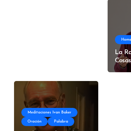
Hom
La Ra
Cosas
Meditaciones Ivan Baker
Oración
Palabra