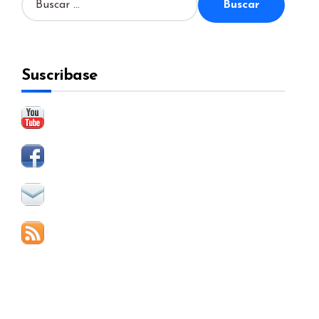
u
s
c
a
Suscribase
r
: