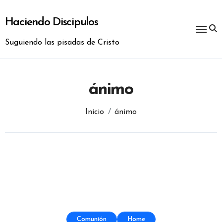
Ir
al
Haciendo Discipulos
contenido
Suguiendo las pisadas de Cristo
ánimo
Inicio
ánimo
Comunión
Home