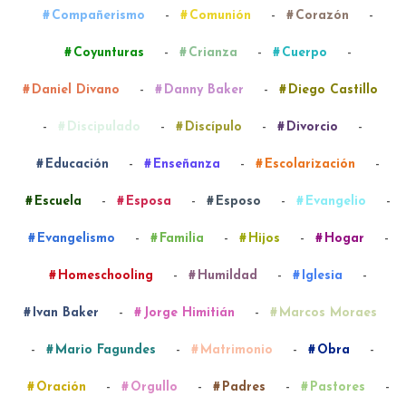
-
-
-
Compañerismo
Comunión
Corazón
-
-
-
Coyunturas
Crianza
Cuerpo
-
-
Daniel Divano
Danny Baker
Diego Castillo
-
-
-
-
Discipulado
Discípulo
Divorcio
-
-
-
Educación
Enseñanza
Escolarización
-
-
-
-
Escuela
Esposa
Esposo
Evangelio
-
-
-
-
Evangelismo
Familia
Hijos
Hogar
-
-
-
Homeschooling
Humildad
Iglesia
-
-
Ivan Baker
Jorge Himitián
Marcos Moraes
-
-
-
-
Mario Fagundes
Matrimonio
Obra
-
-
-
-
Oración
Orgullo
Padres
Pastores