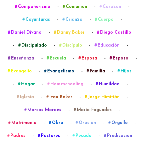
-
-
-
Compañerismo
Comunión
Corazón
-
-
-
Coyunturas
Crianza
Cuerpo
-
-
Daniel Divano
Danny Baker
Diego Castillo
-
-
-
-
Discipulado
Discípulo
Educación
-
-
-
-
Enseñanza
Escuela
Esposa
Esposo
-
-
-
Evangelio
Evangelismo
Familia
Hijos
-
-
-
-
Hogar
Homeschooling
Humildad
-
-
-
Iglesia
Ivan Baker
Jorge Himitián
-
-
Marcos Moraes
Mario Fagundes
-
-
-
-
Matrimonio
Obra
Oración
Orgullo
-
-
-
Padres
Pastores
Pecado
Predicación