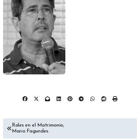
Navegación
Roles en el Matrimonio,
Mario Fagundes.
de