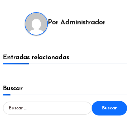
entradas
Por
Administrador
Entradas relacionadas
Buscar
B
u
s
c