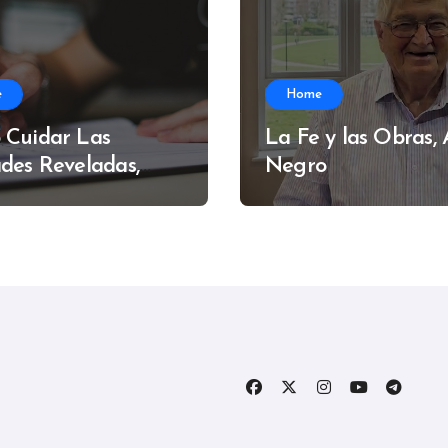
e
Home
 Cuidar Las
La Fe y las Obras,
des Reveladas,
Negro
do Muzzi