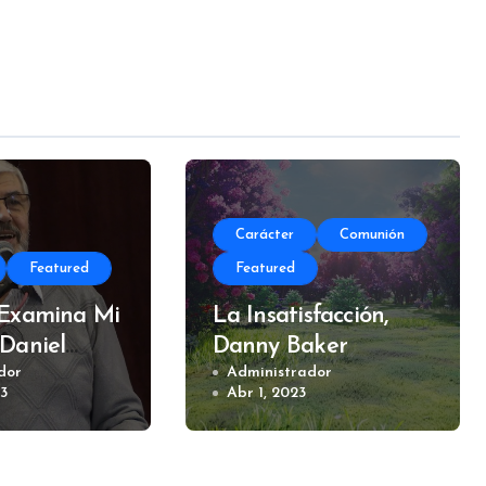
Carácter
Comunión
Featured
Featured
 Examina Mi
La Insatisfacción,
 Daniel
Danny Baker
dor
Administrador
23
Abr 1, 2023