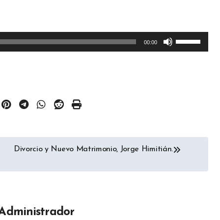
Utiliza
00:00
las
teclas
de
flecha
arriba/aba
para
aumentar
Divorcio y Nuevo Matrimonio, Jorge Himitián.
o
disminuir
el
volumen.
Administrador