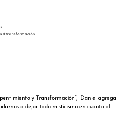
s
ón
#
transformación
epentimiento y Transformación”, Daniel agrega
udarnos a dejar todo misticismo en cuanto al