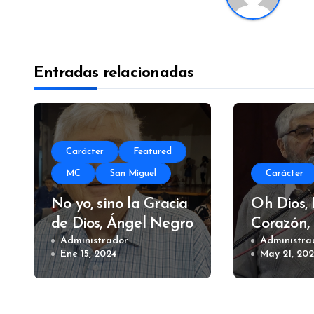
Entradas relacionadas
Carácter
Featured
MC
San Miguel
Carácter
No yo, sino la Gracia
Oh Dios,
de Dios, Ángel Negro
Corazón,
Administrador
Divano
Administra
Ene 15, 2024
May 21, 20