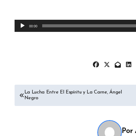
Reproductor
00:00
de
audio
Navegación
La Lucha Entre El Espíritu y La Carne, Ángel
Negro
de
entradas
Por