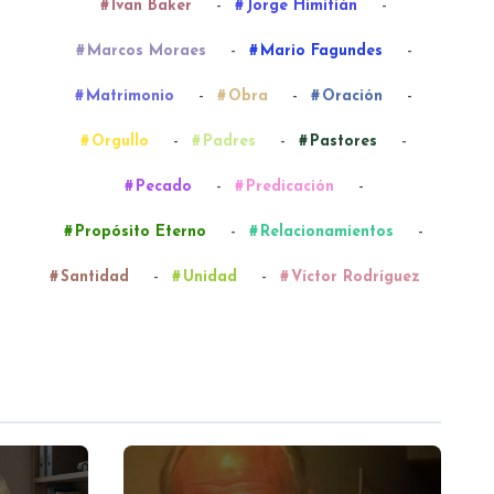
-
-
Ivan Baker
Jorge Himitián
-
-
Marcos Moraes
Mario Fagundes
-
-
-
Matrimonio
Obra
Oración
-
-
-
Orgullo
Padres
Pastores
-
-
Pecado
Predicación
-
-
Propósito Eterno
Relacionamientos
-
-
Santidad
Unidad
Víctor Rodríguez