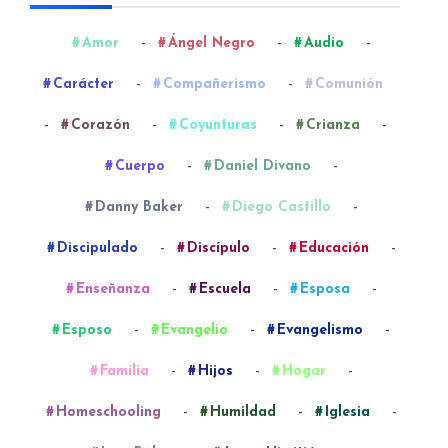
-
-
-
Amor
Ángel Negro
Audio
-
-
Carácter
Compañerismo
Comunión
-
-
-
-
Corazón
Coyunturas
Crianza
-
-
Cuerpo
Daniel Divano
-
-
Danny Baker
Diego Castillo
-
-
-
Discipulado
Discípulo
Educación
-
-
-
Enseñanza
Escuela
Esposa
-
-
-
Esposo
Evangelio
Evangelismo
-
-
-
Familia
Hijos
Hogar
-
-
-
Homeschooling
Humildad
Iglesia