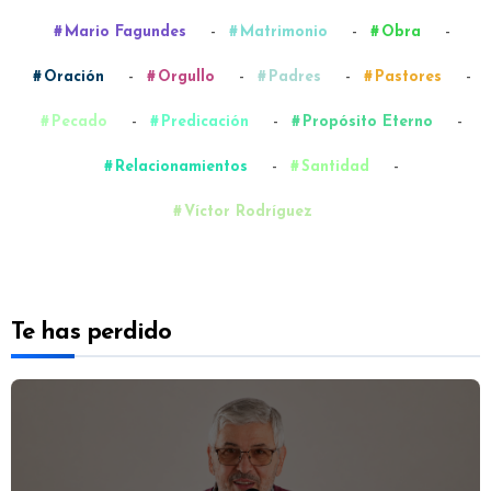
-
-
-
Mario Fagundes
Matrimonio
Obra
-
-
-
-
Oración
Orgullo
Padres
Pastores
-
-
-
Pecado
Predicación
Propósito Eterno
-
-
Relacionamientos
Santidad
Víctor Rodríguez
Te has perdido