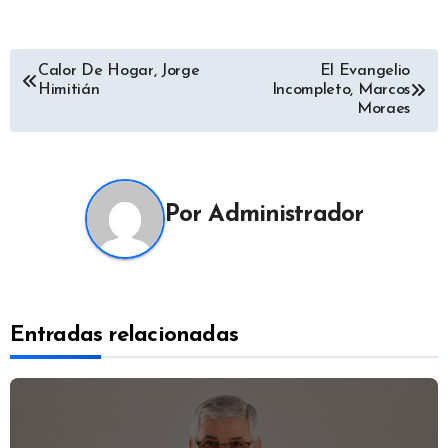
Navegación
Calor De Hogar, Jorge
El Evangelio
Himitián
Incompleto, Marcos
de
Moraes
entradas
Por
Administrador
Entradas relacionadas