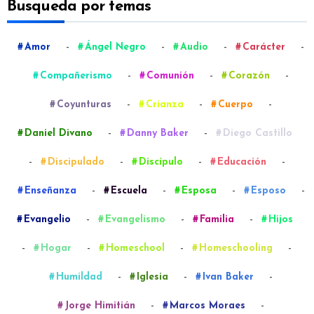
Busqueda por temas
-
-
-
-
Amor
Ángel Negro
Audio
Carácter
-
-
-
Compañerismo
Comunión
Corazón
-
-
-
Coyunturas
Crianza
Cuerpo
-
-
Daniel Divano
Danny Baker
Diego Castillo
-
-
-
-
Discipulado
Discípulo
Educación
-
-
-
-
Enseñanza
Escuela
Esposa
Esposo
-
-
-
Evangelio
Evangelismo
Familia
Hijos
-
-
-
-
Hogar
Homeschool
Homeschooling
-
-
-
Humildad
Iglesia
Ivan Baker
-
-
Jorge Himitián
Marcos Moraes