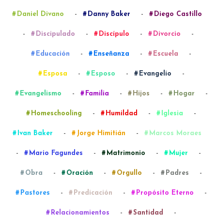
-
-
Daniel Divano
Danny Baker
Diego Castillo
-
-
-
-
Discipulado
Discípulo
Divorcio
-
-
-
Educación
Enseñanza
Escuela
-
-
-
Esposa
Esposo
Evangelio
-
-
-
-
Evangelismo
Familia
Hijos
Hogar
-
-
-
Homeschooling
Humildad
Iglesia
-
-
Ivan Baker
Jorge Himitián
Marcos Moraes
-
-
-
-
Mario Fagundes
Matrimonio
Mujer
-
-
-
-
Obra
Oración
Orgullo
Padres
-
-
-
Pastores
Predicación
Propósito Eterno
-
-
Relacionamientos
Santidad