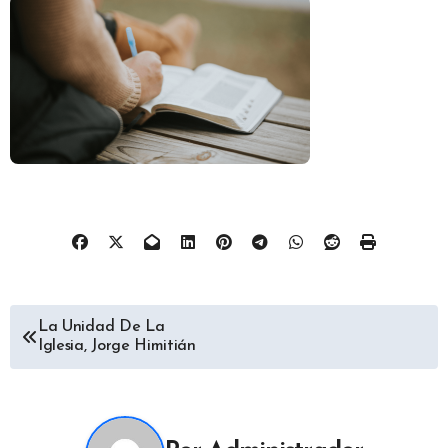
Navegación
La Unidad De La
Iglesia, Jorge Himitián
de
entradas