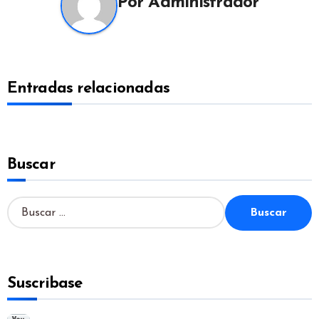
Por
Administrador
Entradas relacionadas
Buscar
B
u
s
c
a
Suscribase
r
: