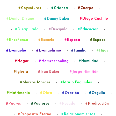
-
-
-
Coyunturas
Crianza
Cuerpo
-
-
Daniel Divano
Danny Baker
Diego Castillo
-
-
-
-
Discipulado
Discípulo
Educación
-
-
-
-
Enseñanza
Escuela
Esposa
Esposo
-
-
-
Evangelio
Evangelismo
Familia
Hijos
-
-
-
-
Hogar
Homeschooling
Humildad
-
-
-
Iglesia
Ivan Baker
Jorge Himitián
-
-
Marcos Moraes
Mario Fagundes
-
-
-
-
Matrimonio
Obra
Oración
Orgullo
-
-
-
Padres
Pastores
Pecado
Predicación
-
-
-
Propósito Eterno
Relacionamientos