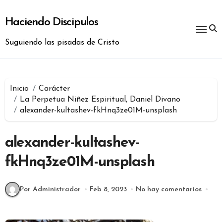
Ir
al
Haciendo Discipulos
contenido
Suguiendo las pisadas de Cristo
Inicio
Carácter
La Perpetua Niñez Espiritual, Daniel Divano
alexander-kultashev-fkHnq3ze01M-unsplash
alexander-kultashev-
fkHnq3ze01M-unsplash
Por Administrador
Feb 8, 2023
No hay comentarios