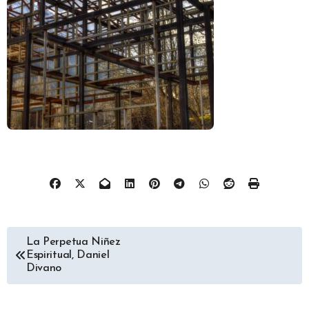
Navegación
La Perpetua Niñez
Espiritual, Daniel
de
Divano
entradas