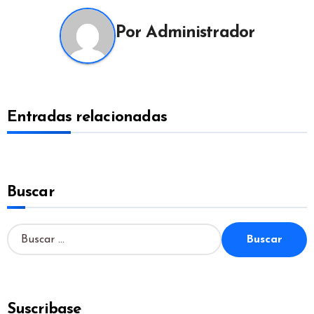
Por
Administrador
Entradas relacionadas
Buscar
B
u
s
c
a
Suscribase
r