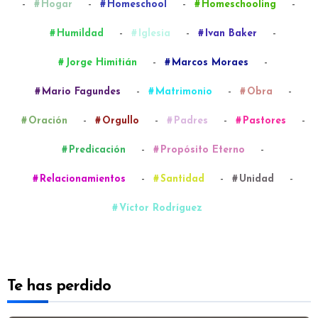
-
-
-
-
Hogar
Homeschool
Homeschooling
-
-
-
Humildad
Iglesia
Ivan Baker
-
-
Jorge Himitián
Marcos Moraes
-
-
-
Mario Fagundes
Matrimonio
Obra
-
-
-
-
Oración
Orgullo
Padres
Pastores
-
-
Predicación
Propósito Eterno
-
-
-
Relacionamientos
Santidad
Unidad
Víctor Rodríguez
Te has perdido