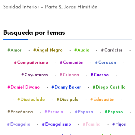
Sanidad Interior – Parte 2, Jorge Himitián
Busqueda por temas
-
-
-
-
Amor
Ángel Negro
Audio
Carácter
-
-
-
Compañerismo
Comunión
Corazón
-
-
-
Coyunturas
Crianza
Cuerpo
-
-
Daniel Divano
Danny Baker
Diego Castillo
-
-
-
-
Discipulado
Discípulo
Educación
-
-
-
-
Enseñanza
Escuela
Esposa
Esposo
-
-
-
Evangelio
Evangelismo
Familia
Hijos