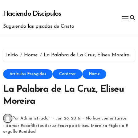
Ir
al
Haciendo Discipulos
contenido
Suguiendo las pisadas de Cristo
Inicio
Home
La Palabra de La Cruz, Eliseu Moreira
Artículos Escogidos
Carácter
Home
La Palabra de La Cruz, Eliseu
Moreira
Por Administrador
Jun 26, 2016
No hay comentarios
#
amor
#
confilictos
#
cruz
#
cuerpo
#
Eliseu Moreira
#
iglesia
#
orgullo
#
unidad