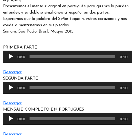
Presentamos el mensaje original en portugués para quienes lo pueden
entender, y su doblaje simultáneo al español en dos partes.
Esperamos que la palabra del Señor toque nuestros corazones y nos
ayude a mantenernos en sus pisadas.
Sumaré, Sao Paulo, Brasil, Maqyo 2015.
PRIMERA PARTE
R
00:00
00:00
e
p
Descargar
r
SEGUNDA PARTE
o
R
d
00:00
00:00
e
u
p
c
Descargar
r
t
MENSAJE COMPLETO EN PORTUGUÉS
o
o
R
d
r
00:00
00:00
e
u
d
p
c
e
Descargar
r