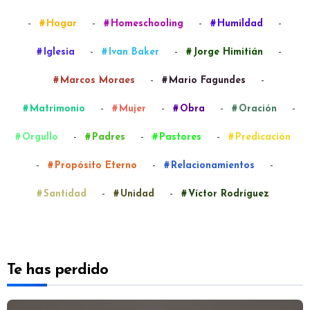
-
-
-
-
Hogar
Homeschooling
Humildad
-
-
-
Iglesia
Ivan Baker
Jorge Himitián
-
-
Marcos Moraes
Mario Fagundes
-
-
-
-
Matrimonio
Mujer
Obra
Oración
-
-
-
Orgullo
Padres
Pastores
Predicación
-
-
-
Propósito Eterno
Relacionamientos
-
-
Santidad
Unidad
Víctor Rodríguez
Te has perdido