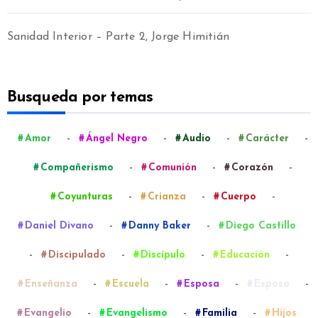
Sanidad Interior – Parte 2, Jorge Himitián
Busqueda por temas
-
-
-
-
Amor
Ángel Negro
Audio
Carácter
-
-
-
Compañerismo
Comunión
Corazón
-
-
-
Coyunturas
Crianza
Cuerpo
-
-
Daniel Divano
Danny Baker
Diego Castillo
-
-
-
-
Discipulado
Discípulo
Educación
-
-
-
-
Enseñanza
Escuela
Esposa
Esposo
-
-
-
Evangelio
Evangelismo
Familia
Hijos