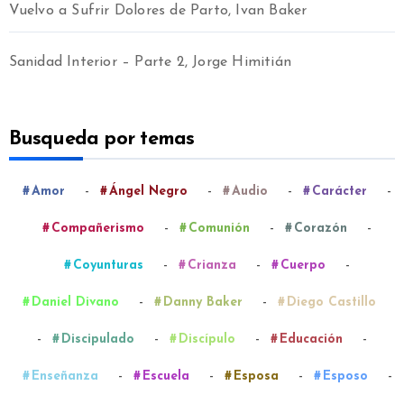
Vuelvo a Sufrir Dolores de Parto, Ivan Baker
Sanidad Interior – Parte 2, Jorge Himitián
Busqueda por temas
-
-
-
-
Amor
Ángel Negro
Audio
Carácter
-
-
-
Compañerismo
Comunión
Corazón
-
-
-
Coyunturas
Crianza
Cuerpo
-
-
Daniel Divano
Danny Baker
Diego Castillo
-
-
-
-
Discipulado
Discípulo
Educación
-
-
-
-
Enseñanza
Escuela
Esposa
Esposo