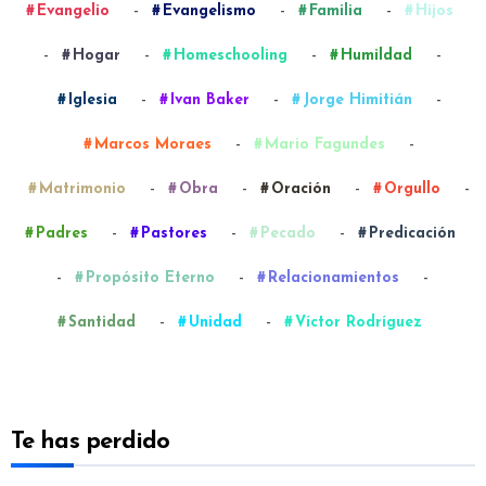
-
-
-
Evangelio
Evangelismo
Familia
Hijos
-
-
-
-
Hogar
Homeschooling
Humildad
-
-
-
Iglesia
Ivan Baker
Jorge Himitián
-
-
Marcos Moraes
Mario Fagundes
-
-
-
-
Matrimonio
Obra
Oración
Orgullo
-
-
-
Padres
Pastores
Pecado
Predicación
-
-
-
Propósito Eterno
Relacionamientos
-
-
Santidad
Unidad
Víctor Rodríguez
Te has perdido