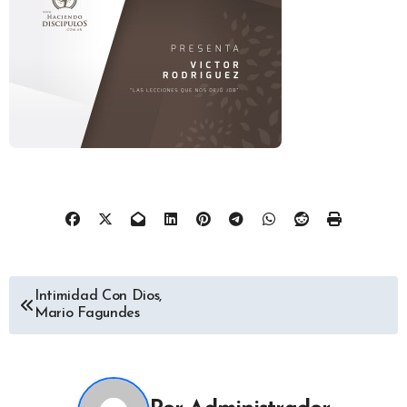
Navegación
Intimidad Con Dios,
Mario Fagundes
de
entradas