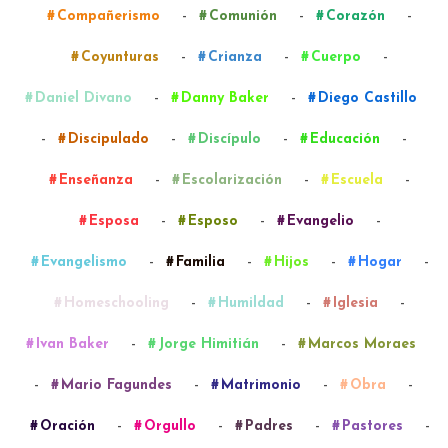
-
-
-
Compañerismo
Comunión
Corazón
-
-
-
Coyunturas
Crianza
Cuerpo
-
-
Daniel Divano
Danny Baker
Diego Castillo
-
-
-
-
Discipulado
Discípulo
Educación
-
-
-
Enseñanza
Escolarización
Escuela
-
-
-
Esposa
Esposo
Evangelio
-
-
-
-
Evangelismo
Familia
Hijos
Hogar
-
-
-
Homeschooling
Humildad
Iglesia
-
-
Ivan Baker
Jorge Himitián
Marcos Moraes
-
-
-
-
Mario Fagundes
Matrimonio
Obra
-
-
-
-
Oración
Orgullo
Padres
Pastores