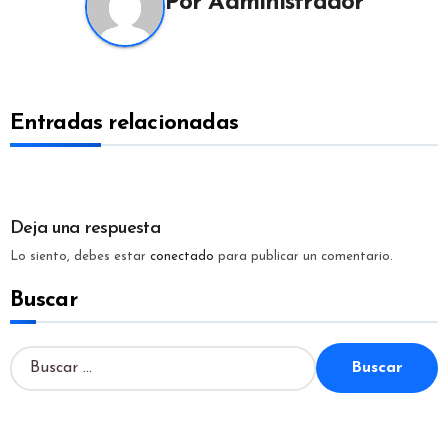
Por
Administrador
Entradas relacionadas
Deja una respuesta
Lo siento, debes estar
conectado
para publicar un comentario.
Buscar
B
u
s
c
a