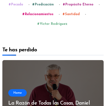
-
-
-
Pecado
Predicación
Propósito Eterno
-
-
Relacionamientos
Santidad
Víctor Rodríguez
Te has perdido
Home
La Razón de Todas las Cosas, Daniel