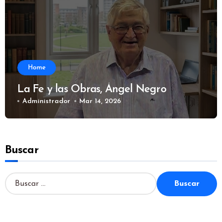
Home
La Fe y las Obras, Ángel Negro
Administrador
Mar 14, 2026
Buscar
B
u
s
c
a