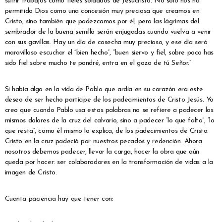
sufrir trabajos como fieles soldados de Jesucristo. No solo nos ha
permitido Dios como una concesión muy preciosa que creamos en
Cristo, sino también que padezcamos por él, pero las lágrimas del
sembrador de la buena semilla serán enjugadas cuando vuelva a venir
con sus gavillas. Hay un día de cosecha muy precioso, y ese día será
maravilloso escuchar el “bien hecho”, “buen siervo y fiel, sobre poco has
sido fiel sobre mucho te pondré, entra en el gozo de tú Señor.”
Si había algo en la vida de Pablo que ardía en su corazón era este
deseo de ser hecho partícipe de los padecimientos de Cristo Jesús. Yo
creo que cuando Pablo usa estas palabras no se refiere a padecer los
mismos dolores de la cruz del calvario, sino a padecer “lo que falta”, “lo
que resta”, como él mismo lo explica, de los padecimientos de Cristo.
Cristo en la cruz padeció por nuestros pecados y redención. Ahora
nosotros debemos padecer, llevar la carga, hacer la obra que aún
queda por hacer: ser colaboradores en la transformación de vidas a la
imagen de Cristo.
Cuanta paciencia hay que tener con: