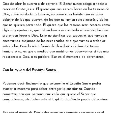
Dios de abrir la puerta o de cerrarla. El Señor nunca obligó a nadie a
creer en Cristo Jesús. El quiere que sus siervos lleven en los tesoros de
Dios, como verdaderos tesoros, no como cosa barata que se pone
delante de los que quieren, de los que no tienen tanto interés y de los
que no quieren para nada. El quiere que los tesoros sean tesoros como
algo muy apetecido, que deben buscarse con todo el corazón, los que
pretenden llegar a Dios. Esto no significa, por supuesto, que vamos a
encerrarnos, alejarnos de los necesitados, sino que vamos a trabajar
entre ellos. Pero la única forma de descubrir si realmente tienen
hambre o no, es que a medida que ministramos observemos si hay una
resistencia a Dios, a su palabra. Ese es el momento de detenernos.
Con la ayuda del Espíritu Santo…
Podemos decir finalmente que solamente el Espíritu Santo podrá
ayudar al maestro para saber entregar la enseñanza. Cuándo
comenzar, con qué persona, que es lo que quiere el Señor que
compartamos, etc. Solamente el Espíritu de Dios lo puede determinar.
Por eso el siervo de Dios debe estar en comunión constante con el