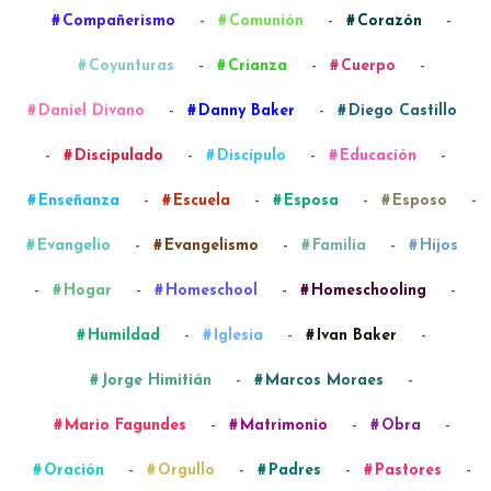
-
-
-
Compañerismo
Comunión
Corazón
-
-
-
Coyunturas
Crianza
Cuerpo
-
-
Daniel Divano
Danny Baker
Diego Castillo
-
-
-
-
Discipulado
Discípulo
Educación
-
-
-
-
Enseñanza
Escuela
Esposa
Esposo
-
-
-
Evangelio
Evangelismo
Familia
Hijos
-
-
-
-
Hogar
Homeschool
Homeschooling
-
-
-
Humildad
Iglesia
Ivan Baker
-
-
Jorge Himitián
Marcos Moraes
-
-
-
Mario Fagundes
Matrimonio
Obra
-
-
-
-
Oración
Orgullo
Padres
Pastores