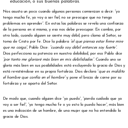
educación, o sus buenas palabras.
Nos asusta un poco cuando algunas personas comienzan a decir: “yo
tengo mucha fe, yo voy a ser fiel, no se preocupe que no tengo
problemas en aprender”. En estas las palabras se revela una confianza
de la persona en sí misma, y eso nos debe preocupar. En cambio, por
otro lado, cuando alguien se siente muy débil, pero clama al Señor, se
toma de Cristo por fe. Dice la palabra
“el que piensa estar firme mire
que no caiga”,
Pablo Dice:
“cuando soy débil entonces soy fuerte”.
Dios perfecciona su potencia en nuestra debilidad, por eso Pablo dice
“por tanto me gloriaré más bien en mis debilidades”
. Cuando uno se
gloría más bien en sus posibilidades está excluyendo la gracia de Dios y
está revistiéndose en su propia fortaleza. Dios declara “
que es maldito
el hombre que confía en el hombre”
y pone el brazo de carne por su
fortaleza y se aparta del Señor.
De modo que, cuando alguien dice “yo puedo”, “pierda cuidado que yo
voy a ser fiel”, “yo tengo mucha fe o yo esto lo puedo hacer”, más bien
es una indicación de un hombre, de una mujer que no ha entendido la
gracia de Dios.