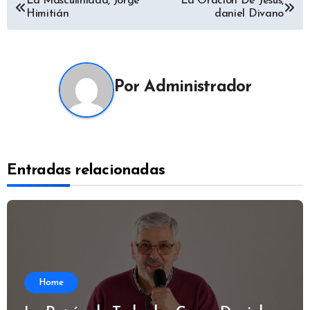
Navegación
La Masculinidad, Jorge
La Oración De Jesús,
Himitián
daniel Divano
de
entradas
Por
Administrador
Entradas relacionadas
Home